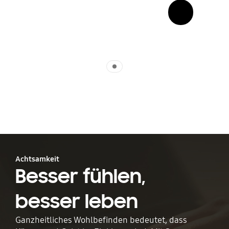
show more card open
Indicator 1
Achtsamkeit
Besser fühlen,
besser leben
Ganzheitliches Wohlbefinden bedeutet, dass