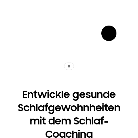
show more card open
Indicator 1
Entwickle gesunde
Schlafgewohnheiten
mit dem Schlaf-
Coaching