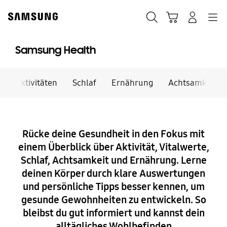
Skip
Skip
to
to
Suchen
Warenkorb
Anmelden
Navigation
content
accessibility
help
Samsung Health
Aktivitäten
Schlaf
Ernährung
Achtsamkeit
Rücke deine Gesundheit in den Fokus mit
einem Überblick über Aktivität, Vitalwerte,
Schlaf, Achtsamkeit und Ernährung. Lerne
deinen Körper durch klare Auswertungen
und persönliche Tipps besser kennen, um
gesunde Gewohnheiten zu entwickeln. So
bleibst du gut informiert und kannst dein
alltägliches Wohlbefinden