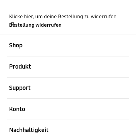
Klicke hier, um deine Bestellung zu widerrufen
Bestellung widerrufen
öffnen
Footer Navigation
Shop
öffnen
Produkt
öffnen
Support
öffnen
Konto
öffnen
Nachhaltigkeit