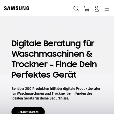
Skip
Skip
to
to
Suchen
Warenkorb
Anmelden
Navigation
content
accessibility
help
Digitale Beratung für
Waschmaschinen &
Trockner – Finde Dein
Perfektes Gerät
Bei über 200 Produkten hilft der digitale Produktberater
für Waschmaschinen und Trockner beim Finden des
idealen Geräts für deine Bedürfnisse.
Berater starten