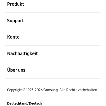
Produkt
öffnen
Support
öffnen
Konto
öffnen
Nachhaltigkeit
öffnen
Über uns
Copyright© 1995-2026 Samsung. Alle Rechte vorbehalten.
Deutschland/Deutsch