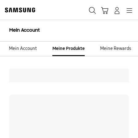
Skip
Skip
to
to
Suchen
Warenkorb
Anmelden
Navigation
content
accessibility
help
Mein Account
Mein Account
Meine Produkte
Meine Rewards