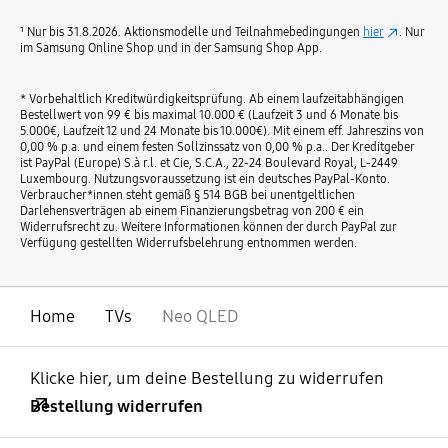
¹ Nur bis 31.8.2026. Aktionsmodelle und Teilnahmebedingungen
hier
. Nur
im Samsung Online Shop und in der Samsung Shop App.
* Vorbehaltlich Kreditwürdigkeitsprüfung. Ab einem laufzeitabhängigen
Bestellwert von 99 € bis maximal 10.000 € (Laufzeit 3 und 6 Monate bis
5.000€, Laufzeit 12 und 24 Monate bis 10.000€). Mit einem eff. Jahreszins von
0,00 % p.a. und einem festen Sollzinssatz von 0,00 % p.a.. Der Kreditgeber
ist PayPal (Europe) S.à r.l. et Cie, S.C.A., 22-24 Boulevard Royal, L-2449
Luxembourg. Nutzungsvoraussetzung ist ein deutsches PayPal-Konto.
Verbraucher*innen steht gemäß § 514 BGB bei unentgeltlichen
Darlehensverträgen ab einem Finanzierungsbetrag von 200 € ein
Widerrufsrecht zu. Weitere Informationen können der durch PayPal zur
Verfügung gestellten Widerrufsbelehrung entnommen werden.
Home
TVs
Neo QLED
Klicke hier, um deine Bestellung zu widerrufen
Bestellung widerrufen
öffnen
Footer Navigation