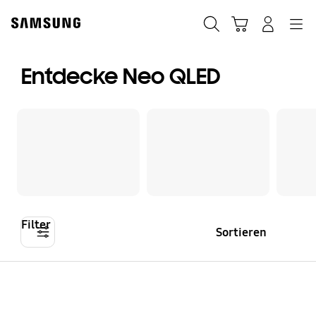
Skip
Skip
to
to
Suchen
Warenkorb
Anmelden
Navigation
content
accessibility
help
Entdecke Neo QLED
Filter
Sortieren