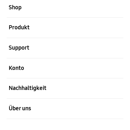
Shop
öffnen
Produkt
öffnen
Support
öffnen
Konto
öffnen
Nachhaltigkeit
öffnen
Über uns