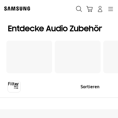
Skip
Skip
to
to
Suchen
Warenkorb
Anmelden
Navigation
content
accessibility
help
Entdecke Audio Zubehör
Filter
Sortieren