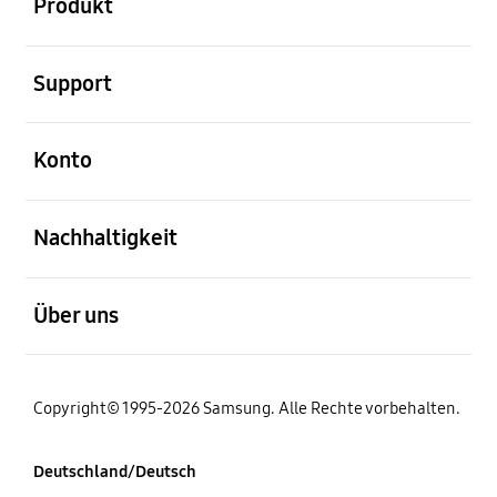
Produkt
öffnen
Support
öffnen
Konto
öffnen
Nachhaltigkeit
öffnen
Über uns
Copyright© 1995-2026 Samsung. Alle Rechte vorbehalten.
Deutschland/Deutsch