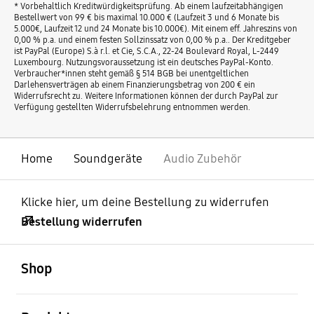
* Vorbehaltlich Kreditwürdigkeitsprüfung. Ab einem laufzeitabhängigen
Bestellwert von 99 € bis maximal 10.000 € (Laufzeit 3 und 6 Monate bis
5.000€, Laufzeit 12 und 24 Monate bis 10.000€). Mit einem eff. Jahreszins von
0,00 % p.a. und einem festen Sollzinssatz von 0,00 % p.a.. Der Kreditgeber
ist PayPal (Europe) S.à r.l. et Cie, S.C.A., 22-24 Boulevard Royal, L-2449
Luxembourg. Nutzungsvoraussetzung ist ein deutsches PayPal-Konto.
Verbraucher*innen steht gemäß § 514 BGB bei unentgeltlichen
Darlehensverträgen ab einem Finanzierungsbetrag von 200 € ein
Widerrufsrecht zu. Weitere Informationen können der durch PayPal zur
Verfügung gestellten Widerrufsbelehrung entnommen werden.
Home
Soundgeräte
Audio Zubehör
Klicke hier, um deine Bestellung zu widerrufen
Bestellung widerrufen
öffnen
Footer Navigation
Shop
öffnen