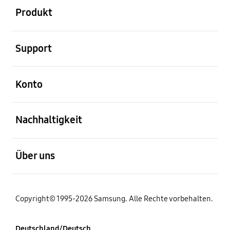
Produkt
öffnen
Support
öffnen
Konto
öffnen
Nachhaltigkeit
öffnen
Über uns
Copyright© 1995-2026 Samsung. Alle Rechte vorbehalten.
Deutschland/Deutsch