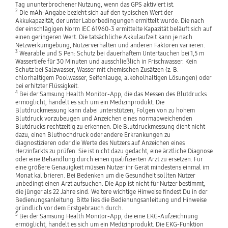
Tag ununterbrochener Nutzung, wenn das GPS aktiviert ist.
2
Die mAh-Angabe bezieht sich auf den typischen Wert der
Akkukapazität, der unter Laborbedingungen ermittelt wurde. Die nach
der einschlägigen Norm IEC 61960-3 ermittelte Kapazität beläuft sich auf
einen geringeren Wert. Die tatsächliche Akkulaufzeit kann je nach
Netzwerkumgebung, Nutzerverhalten und anderen Faktoren variieren.
3
Wearable und S Pen: Schutz bei dauerhaftem Untertauchen bei 1,5 m
Wassertiefe für 30 Minuten und ausschließlich in Frischwasser. Kein
Schutz bei Salzwasser, Wasser mit chemischen Zusätzen (z. B.
chlorhaltigem Poolwasser, Seifenlauge, alkoholhaltigen Lösungen) oder
bei erhitzter Flüssigkeit.
4
Bei der Samsung Health Monitor-App, die das Messen des Blutdrucks
ermöglicht, handelt es sich um ein Medizinprodukt. Die
Blutdruckmessung kann dabei unterstützen, Folgen von zu hohem
Blutdruck vorzubeugen und Anzeichen eines normabweichenden
Blutdrucks rechtzeitig zu erkennen. Die Blutdruckmessung dient nicht
dazu, einen Bluthochdruck oder andere Erkrankungen zu
diagnostizieren oder die Werte des Nutzers auf Anzeichen eines
Herzinfarkts zu prüfen. Sie ist nicht dazu gedacht, eine ärztliche Diagnose
oder eine Behandlung durch einen qualifizierten Arzt zu ersetzen. Für
eine größere Genauigkeit müssen Nutzer ihr Gerät mindestens einmal im
Monat kalibrieren. Bei Bedenken um die Gesundheit sollten Nutzer
unbedingt einen Arzt aufsuchen. Die App ist nicht für Nutzer bestimmt,
die jünger als 22 Jahre sind. Weitere wichtige Hinweise findest Du in der
Bedienungsanleitung. Bitte lies die Bedienungsanleitung und Hinweise
gründlich vor dem Erstgebrauch durch.
5
Bei der Samsung Health Monitor-App, die eine EKG-Aufzeichnung
ermöglicht, handelt es sich um ein Medizinprodukt. Die EKG-Funktion