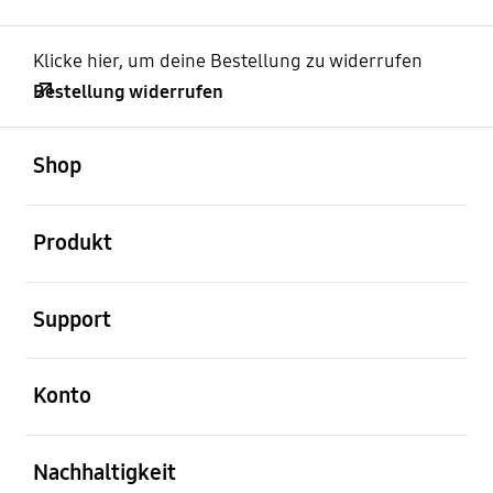
Klicke hier, um deine Bestellung zu widerrufen
Bestellung widerrufen
öffnen
Footer Navigation
Shop
öffnen
Produkt
öffnen
Support
öffnen
Konto
öffnen
Nachhaltigkeit