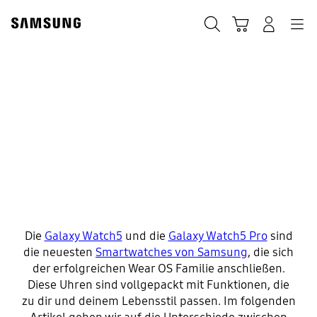
Skip
Skip
to
to
Suchen
Warenkorb
Anmelden
Navigation
content
accessibility
help
Galaxy Watch5
vs Watch5 Pro:
Wo ist der
Unterschied?
Die
Galaxy Watch5
und die
Galaxy Watch5 Pro
sind
die neuesten
Smartwatches von Samsung
, die sich
der erfolgreichen Wear OS Familie anschließen.
Diese Uhren sind vollgepackt mit Funktionen, die
zu dir und deinem Lebensstil passen. Im folgenden