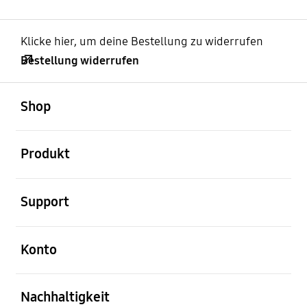
Klicke hier, um deine Bestellung zu widerrufen
Bestellung widerrufen
öffnen
Footer Navigation
Shop
öffnen
Produkt
öffnen
Support
öffnen
Konto
öffnen
Nachhaltigkeit