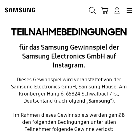
Skip
Skip
to
to
Suchen
Warenkorb
Anmelden
Navigation
content
accessibility
help
TEILNAHMEBEDINGUNGEN
für das Samsung Gewinnspiel der
Samsung Electronics GmbH auf
Instagram.
Dieses Gewinnspiel wird veranstaltet von der
Samsung Electronics GmbH, Samsung House, Am
Kronberger Hang 6, 65824 Schwalbach/Ts.,
Deutschland (nachfolgend „
Samsung
“).
Im Rahmen dieses Gewinnspiels werden gemäß
den folgenden Bedingungen unter allen
Teilnehmer folgende Gewinne verlost: