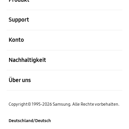
öffnen
Support
öffnen
Konto
öffnen
Nachhaltigkeit
öffnen
Über uns
Copyright© 1995-2026 Samsung. Alle Rechte vorbehalten.
Deutschland/Deutsch