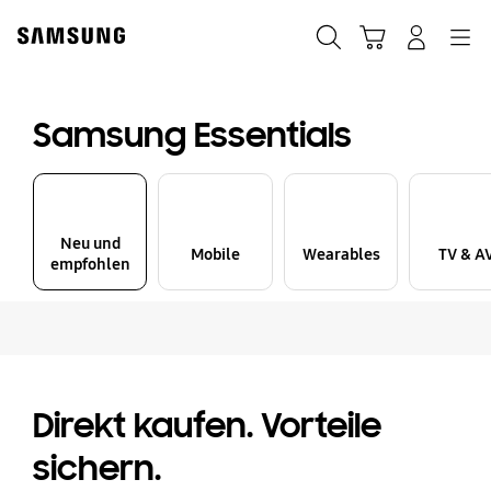
Skip
Skip
to
to
Suchen
Warenkorb
Anmelden
Navigation
content
accessibility
help
Samsung Essentials
Neu und
Mobile
Wearables
TV & A
empfohlen
Direkt kaufen. Vorteile
sichern.