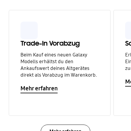
Trade-In Vorabzug
S
Beim Kauf eines neuen Galaxy
Er
Modells erhältst du den
Ei
Ankaufswert deines Altgerätes
zu
direkt als Vorabzug im Warenkorb.
Me
Mehr erfahren