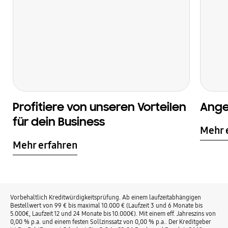
Profitiere von unseren Vorteilen
Ange
für dein Business
Mehr 
Mehr erfahren
Vorbehaltlich Kreditwürdigkeitsprüfung. Ab einem laufzeitabhängigen
Bestellwert von 99 € bis maximal 10.000 € (Laufzeit 3 und 6 Monate bis
5.000€, Laufzeit 12 und 24 Monate bis 10.000€). Mit einem eff. Jahreszins von
0,00 % p.a. und einem festen Sollzinssatz von 0,00 % p.a.. Der Kreditgeber