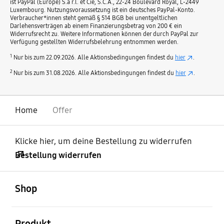
ist PayPal (Europe) S.à r.l. et Cie, S.C.A., 22-24 Boulevard Royal, L-2449
Luxembourg. Nutzungsvoraussetzung ist ein deutsches PayPal-Konto.
Verbraucher*innen steht gemäß § 514 BGB bei unentgeltlichen
Darlehensverträgen ab einem Finanzierungsbetrag von 200 € ein
Widerrufsrecht zu. Weitere Informationen können der durch PayPal zur
Verfügung gestellten Widerrufsbelehrung entnommen werden.
1
Nur bis zum 22.09.2026. Alle Aktionsbedingungen findest du
hier
.
2
Nur bis zum 31.08.2026. Alle Aktionsbedingungen findest du
hier
.
Home
Offer
Klicke hier, um deine Bestellung zu widerrufen
Bestellung widerrufen
öffnen
Footer Navigation
Shop
öffnen
Produkt