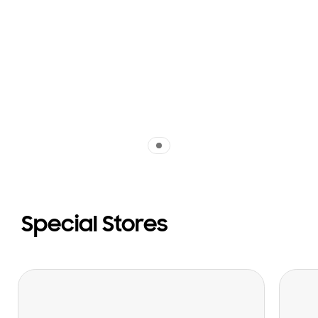
Indicator 1
Special Stores