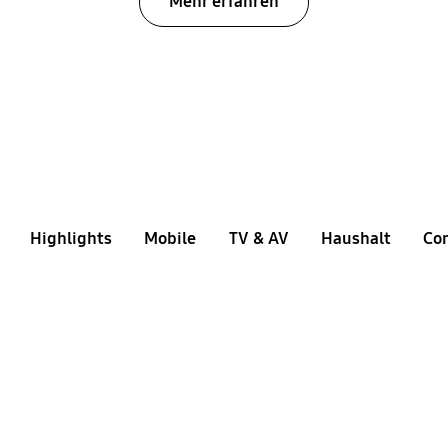
Mehr erfahren
Highlights
Mobile
TV & AV
Haushalt
Co