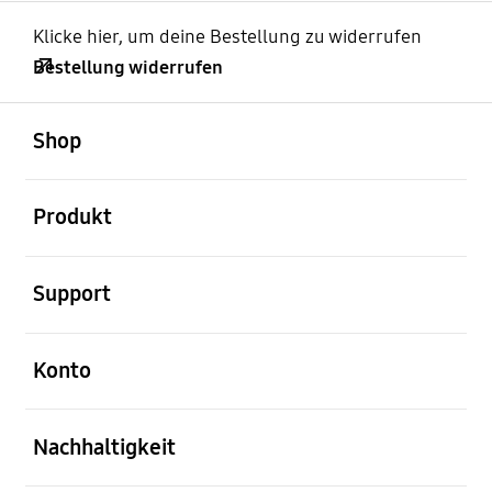
Klicke hier, um deine Bestellung zu widerrufen
Bestellung widerrufen
öffnen
Footer Navigation
Shop
öffnen
Produkt
öffnen
Support
öffnen
Konto
öffnen
Nachhaltigkeit
öffnen