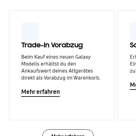
Trade-In Vorabzug
S
Beim Kauf eines neuen Galaxy
Er
Modells erhältst du den
Ei
Ankaufswert deines Altgerätes
zu
direkt als Vorabzug im Warenkorb.
Me
Mehr erfahren