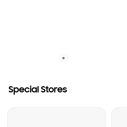
Indicator 1
Special Stores