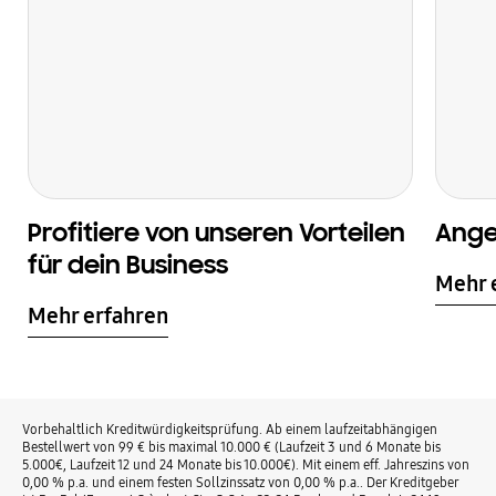
Profitiere von unseren Vorteilen
Ange
für dein Business
Mehr 
Mehr erfahren
Vorbehaltlich Kreditwürdigkeitsprüfung. Ab einem laufzeitabhängigen
Bestellwert von 99 € bis maximal 10.000 € (Laufzeit 3 und 6 Monate bis
5.000€, Laufzeit 12 und 24 Monate bis 10.000€). Mit einem eff. Jahreszins von
0,00 % p.a. und einem festen Sollzinssatz von 0,00 % p.a.. Der Kreditgeber