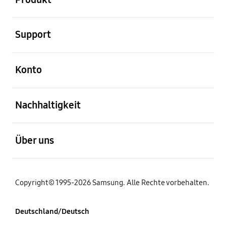
öffnen
Support
öffnen
Konto
öffnen
Nachhaltigkeit
öffnen
Über uns
Copyright© 1995-2026 Samsung. Alle Rechte vorbehalten.
Deutschland/Deutsch