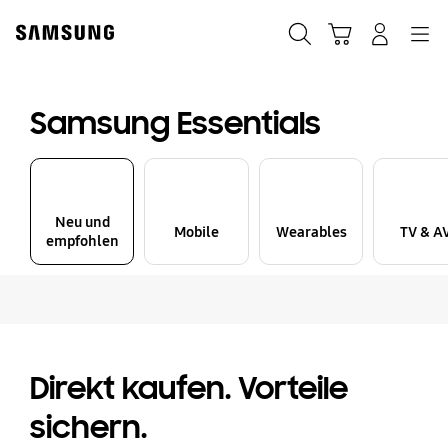
Skip
Skip
to
to
Suchen
Warenkorb
Anmelden
Navigation
content
accessibility
help
Samsung Essentials
Neu und
Mobile
Wearables
TV & A
empfohlen
Direkt kaufen. Vorteile
sichern.