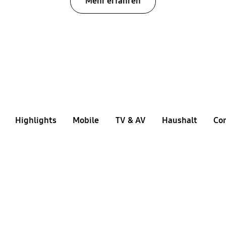
Mehr erfahren
Highlights
Mobile
TV & AV
Haushalt
Co