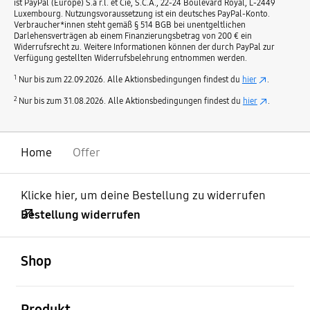
ist PayPal (Europe) S.à r.l. et Cie, S.C.A., 22-24 Boulevard Royal, L-2449
Luxembourg. Nutzungsvoraussetzung ist ein deutsches PayPal-Konto.
Verbraucher*innen steht gemäß § 514 BGB bei unentgeltlichen
Darlehensverträgen ab einem Finanzierungsbetrag von 200 € ein
Widerrufsrecht zu. Weitere Informationen können der durch PayPal zur
Verfügung gestellten Widerrufsbelehrung entnommen werden.
1
Nur bis zum 22.09.2026. Alle Aktionsbedingungen findest du
hier
.
2
Nur bis zum 31.08.2026. Alle Aktionsbedingungen findest du
hier
.
Home
Offer
Klicke hier, um deine Bestellung zu widerrufen
Bestellung widerrufen
öffnen
Footer Navigation
Shop
öffnen
Produkt