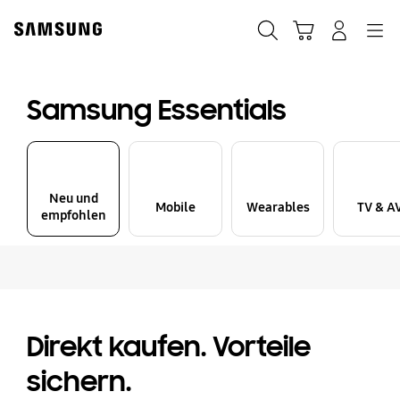
Skip
Skip
to
to
Suchen
Warenkorb
Anmelden
Navigation
content
accessibility
help
Samsung Essentials
Neu und
Mobile
Wearables
TV & A
empfohlen
Direkt kaufen. Vorteile
sichern.