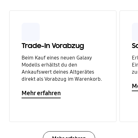
Trade-In Vorabzug
S
Beim Kauf eines neuen Galaxy
Er
Modells erhältst du den
Ei
Ankaufswert deines Altgerätes
zu
direkt als Vorabzug im Warenkorb.
Me
Mehr erfahren