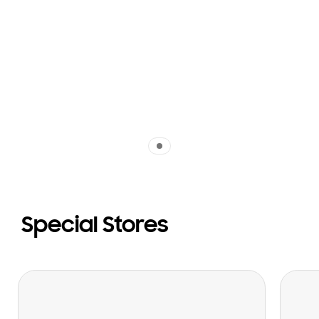
Indicator 1
Special Stores