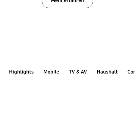
Mehr erfahren
Highlights
Mobile
TV & AV
Haushalt
Co