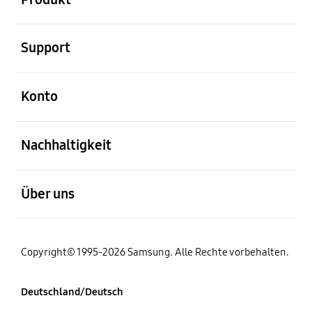
öffnen
Support
öffnen
Konto
öffnen
Nachhaltigkeit
öffnen
Über uns
Copyright© 1995-2026 Samsung. Alle Rechte vorbehalten.
Deutschland/Deutsch