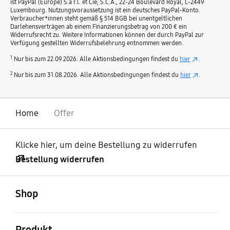
ist PayPal (Europe) S.à r.l. et Cie, S.C.A., 22-24 Boulevard Royal, L-2449
Luxembourg. Nutzungsvoraussetzung ist ein deutsches PayPal-Konto.
Verbraucher*innen steht gemäß § 514 BGB bei unentgeltlichen
Darlehensverträgen ab einem Finanzierungsbetrag von 200 € ein
Widerrufsrecht zu. Weitere Informationen können der durch PayPal zur
Verfügung gestellten Widerrufsbelehrung entnommen werden.
1
Nur bis zum 22.09.2026. Alle Aktionsbedingungen findest du
hier
.
2
Nur bis zum 31.08.2026. Alle Aktionsbedingungen findest du
hier
.
Home
Offer
Klicke hier, um deine Bestellung zu widerrufen
Bestellung widerrufen
öffnen
Footer Navigation
Shop
öffnen
Produkt