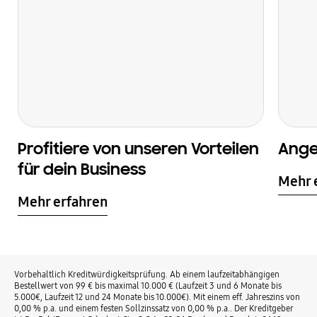
Profitiere von unseren Vorteilen
Ange
für dein Business
Mehr 
Mehr erfahren
Vorbehaltlich Kreditwürdigkeitsprüfung. Ab einem laufzeitabhängigen
Bestellwert von 99 € bis maximal 10.000 € (Laufzeit 3 und 6 Monate bis
5.000€, Laufzeit 12 und 24 Monate bis 10.000€). Mit einem eff. Jahreszins von
0,00 % p.a. und einem festen Sollzinssatz von 0,00 % p.a.. Der Kreditgeber