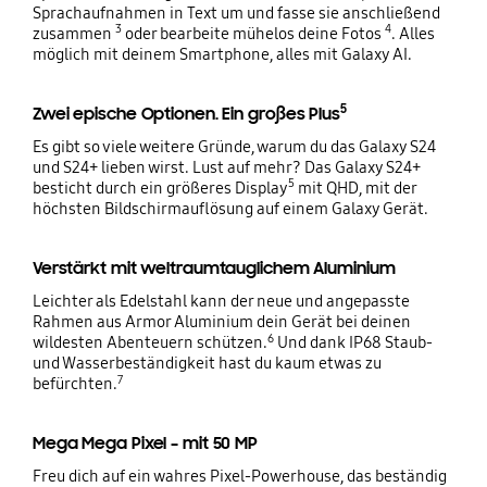
Sprachaufnahmen in Text um und fasse sie anschließend
3
4
zusammen
oder bearbeite mühelos deine Fotos
. Alles
möglich mit deinem Smartphone, alles mit Galaxy AI.
5
Zwei epische Optionen. Ein großes Plus
Es gibt so viele weitere Gründe, warum du das Galaxy S24
und S24+ lieben wirst. Lust auf mehr? Das Galaxy S24+
5
besticht durch ein größeres Display
mit QHD, mit der
höchsten Bildschirmauflösung auf einem Galaxy Gerät.
Verstärkt mit weltraumtauglichem Aluminium
Leichter als Edelstahl kann der neue und angepasste
Rahmen aus Armor Aluminium dein Gerät bei deinen
6
wildesten Abenteuern schützen.
Und dank IP68 Staub-
und Wasserbeständigkeit hast du kaum etwas zu
7
befürchten.
Mega Mega Pixel – mit 50 MP
Freu dich auf ein wahres Pixel-Powerhouse, das beständig