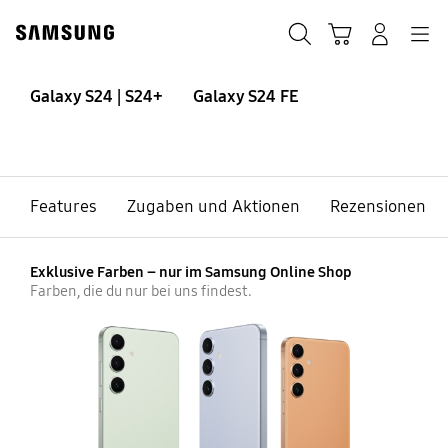
Skip
Skip
to
to
Suchen
Warenkorb
Anmelden
Navigation
content
accessibility
help
Galaxy S24 | S24+
Galaxy S24 | S24+
Galaxy S24 FE
Features
Zugaben und Aktionen
Rezensionen
Buying Tool
Exklusive Farben – nur im Samsung Online Shop
Farben, die du nur bei uns findest.