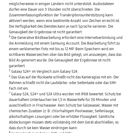
möglicherweise in einigen Ländern nicht unterstützt. Audiodateien
dürfen eine Dauer von 3 Stunden nicht überschreiten. Die
Zusammenfassungsfunktion der Transkriptionsunterstützung kann
aktiviert werden, wenn eine bestimmte Anzahl von Zeichen erreicht ist.
Die Verfügbarkeit des Dienstes kann je nach Sprache variieren. Die
Genauigkeit der Ergebnisse ist nicht garantiert.
4
Die Generative Bildbearbeitung erfordert eine Internetverbindung und
die Anmeldung mit einem Samsung Account. Die Bearbeitung führt zu
einem verkleinerten Foto mit bis zu 12 MP. Beim Speichern wird ein
sichtbares Wasserzeichen über das Bild gelegt, um anzuzeigen, dass das
Bild AI-generiert wurde. Die Genauigkeit der Ergebnisse ist nicht
garantiert.
5
Galaxy S24+ im Vergleich zum Galaxy S24.
6
Das Glas auf der Rückseite schließt nicht das Kameraglas mit ein. Der
Rahmen schließt nicht die Lautstärke- oder Seitentaste oder das SIM-
Fach mit ein.
7
Galaxy S24, S24+ und S24 Ultra wurden mit IP68 bewertet: Schutz bei
dauerhaftem Untertauchen bei 1,5 m Wassertiefe für 30 Minuten und
ausschließlich in Frischwasser. Kein Schutz bei Salzwasser, Wasser mit
chemischen Zusätzen (z. B. chlorhaltigem Poolwasser, Seifenlauge,
alkoholhaltigen Lösungen) oder bei erhitzter Flüssigkeit. Sämtliche
Abdeckungen müssen stets vollständig mit dem Gerät abschließen, so
dass durch sie kein Wasser eindringen kann.
8