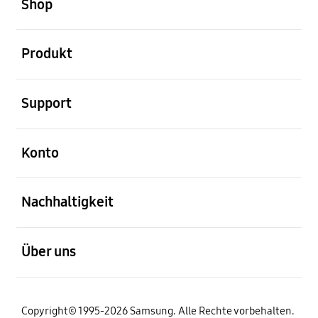
Shop
öffnen
Produkt
öffnen
Support
öffnen
Konto
öffnen
Nachhaltigkeit
öffnen
Über uns
Copyright© 1995-2026 Samsung. Alle Rechte vorbehalten.