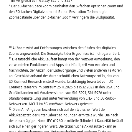
Im Vergleich zum Galaxy S23 und S23+.
9
Der 30-fache Space Zoom beinhaltet den 3-fachen optischen Zoom und
den 30-fachen Digitalzoom mit Super-Resolution-Technologie.
Zoomabstände über den 3-fachen Zoom verringern die Bildqualität.
10
AI Zoom wird auf Entfernungen zwischen den Stufen des digitalen
Zooms angewendet. Die Genauigkeit der Ergebnisse ist nicht garantiert.
11
Die tatsächliche Akkulaufzeit hängt von der Netzwerkumgebung, den
verwendeten Funktionen und Apps, der Häufigkeit von Anrufen und
Nachrichten, der Anzahl der Ladevorgänge und vielen anderen Faktoren
ab. Geschätzt anhand des durchschnittlichen Nutzungsprofils, das von
UX Connect Research erstellt wurde. Unabhängig bewertet von UX
Connect Research im Zeitraum 25.11.2023 bis 15.12.2023 in den USA und
Großbritannien mit Vorabversionen von SM-S921, SM-S926 unter
Standardeinstellung und unter Verwendung von LTE- und 5G-Sub6-
Netzwerken. NICHT im 5G-mmWave-Netzwerk getestet.
12
Die mAh-Angaben beziehen sich auf den typischen Wert der
Akkukapazität, der unter Laborbedingungen ermittelt wurde. Die nach
der einschlägigen Norm IEC 61960 ermittelte (Mindest-) Kapazität beläuft
sich auf einen geringeren Wert. Die tatsächliche Akkulaufzeit kann je
nach Netzwerkumgebung, Nutzerverhalten und anderen Faktoren