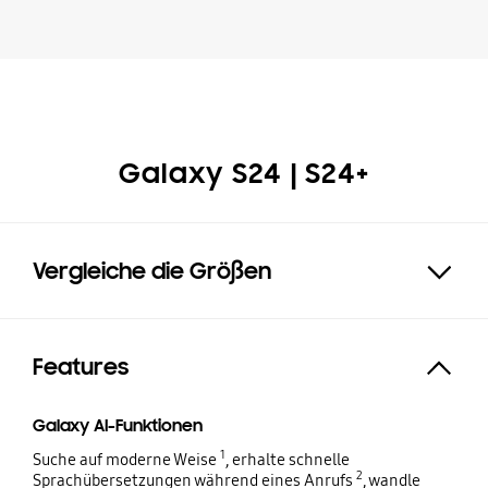
Galaxy S24 | S24+
Vergleiche die Größen
Click to Expand
Features
Expand
Galaxy AI-Funktionen
1
Suche auf moderne Weise
, erhalte schnelle
2
Sprachübersetzungen während eines Anrufs
, wandle