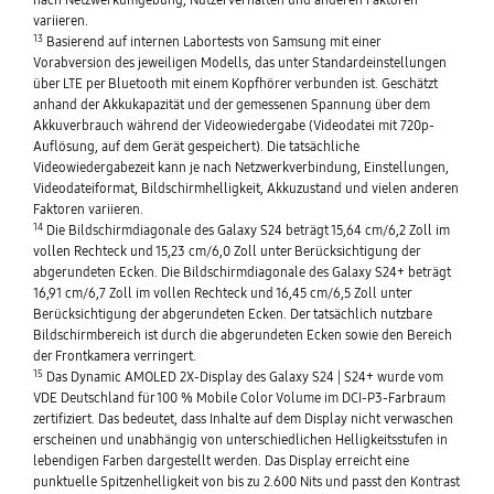
variieren.
13
Basierend auf internen Labortests von Samsung mit einer
Vorabversion des jeweiligen Modells, das unter Standardeinstellungen
über LTE per Bluetooth mit einem Kopfhörer verbunden ist. Geschätzt
anhand der Akkukapazität und der gemessenen Spannung über dem
Akkuverbrauch während der Videowiedergabe (Videodatei mit 720p-
Auflösung, auf dem Gerät gespeichert). Die tatsächliche
Videowiedergabezeit kann je nach Netzwerkverbindung, Einstellungen,
Videodateiformat, Bildschirmhelligkeit, Akkuzustand und vielen anderen
Faktoren variieren.
14
Die Bildschirmdiagonale des Galaxy S24 beträgt 15,64 cm/6,2 Zoll im
vollen Rechteck und 15,23 cm/6,0 Zoll unter Berücksichtigung der
abgerundeten Ecken. Die Bildschirmdiagonale des Galaxy S24+ beträgt
16,91 cm/6,7 Zoll im vollen Rechteck und 16,45 cm/6,5 Zoll unter
Berücksichtigung der abgerundeten Ecken. Der tatsächlich nutzbare
Bildschirmbereich ist durch die abgerundeten Ecken sowie den Bereich
der Frontkamera verringert.
15
Das Dynamic AMOLED 2X-Display des Galaxy S24 | S24+ wurde vom
VDE Deutschland für 100 % Mobile Color Volume im DCI-P3-Farbraum
zertifiziert. Das bedeutet, dass Inhalte auf dem Display nicht verwaschen
erscheinen und unabhängig von unterschiedlichen Helligkeitsstufen in
lebendigen Farben dargestellt werden. Das Display erreicht eine
punktuelle Spitzenhelligkeit von bis zu 2.600 Nits und passt den Kontrast