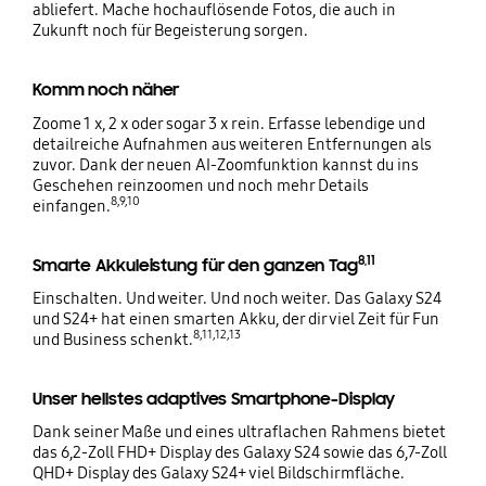
abliefert. Mache hochauflösende Fotos, die auch in
Zukunft noch für Begeisterung sorgen.
Komm noch näher
Zoome 1 x, 2 x oder sogar 3 x rein. Erfasse lebendige und
detailreiche Aufnahmen aus weiteren Entfernungen als
zuvor. Dank der neuen AI-Zoomfunktion kannst du ins
Geschehen reinzoomen und noch mehr Details
8,9,10
einfangen.
8,11
Smarte Akkuleistung für den ganzen Tag
Einschalten. Und weiter. Und noch weiter. Das Galaxy S24
und S24+ hat einen smarten Akku, der dir viel Zeit für Fun
8,11,12,13
und Business schenkt.
Unser hellstes adaptives Smartphone-Display
Dank seiner Maße und eines ultraflachen Rahmens bietet
das 6,2-Zoll FHD+ Display des Galaxy S24 sowie das 6,7-Zoll
QHD+ Display des Galaxy S24+ viel Bildschirmfläche.