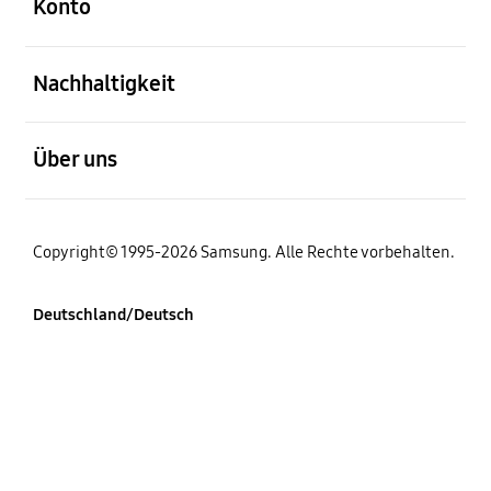
Konto
öffnen
Nachhaltigkeit
öffnen
Über uns
Copyright© 1995-2026 Samsung. Alle Rechte vorbehalten.
Deutschland/Deutsch