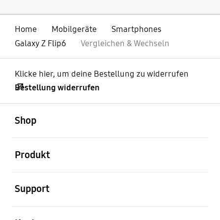
Home
Mobilgeräte
Smartphones
Galaxy Z Flip6
Vergleichen & Wechseln
Klicke hier, um deine Bestellung zu widerrufen
Bestellung widerrufen
öffnen
Footer Navigation
Shop
öffnen
Produkt
öffnen
Support
öffnen