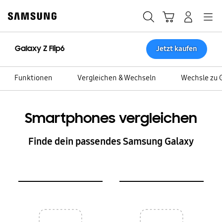
Skip
Skip
to
to
Suchen
Warenkorb
Anmelden
Navigation
content
accessibility
help
Galaxy Z Flip6
Jetzt kaufen
Funktionen
Vergleichen & Wechseln
Wechsle zu 
Smartphones vergleichen
Finde dein passendes Samsung Galaxy