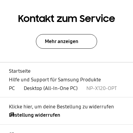
Kontakt zum Service
Mehr anzeigen
Startseite
Hilfe und Support für Samsung Produkte
PC
Desktop (All-In-One PC)
NP-X120-OPT
Klicke hier, um deine Bestellung zu widerrufen
Bestellung widerrufen
öffnen
Footer Navigation