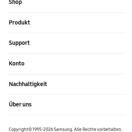
Shop
öffnen
Produkt
öffnen
Support
öffnen
Konto
öffnen
Nachhaltigkeit
öffnen
Über uns
Copyright© 1995-2026 Samsung. Alle Rechte vorbehalten.