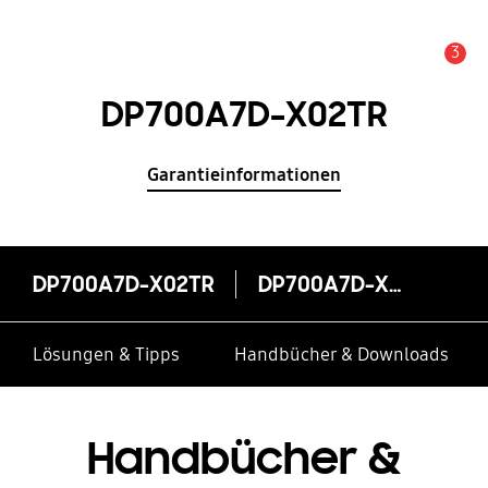
3
Service Hinweis
DP700A7D-X02TR
Garantieinformationen
DP700A7D-X02TR
DP700A7D-X02TR
Lösungen & Tipps
Handbücher & Downloads
Handbücher &