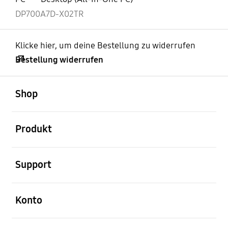
DP700A7D-X02TR
Klicke hier, um deine Bestellung zu widerrufen
Bestellung widerrufen
öffnen
Footer Navigation
Shop
öffnen
Produkt
öffnen
Support
öffnen
Konto
öffnen