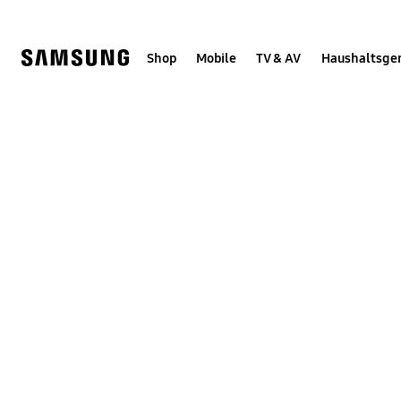
Skip
Skip
to
to
content
accessibility
help
Shop
Mobile
TV & AV
Haushaltsge