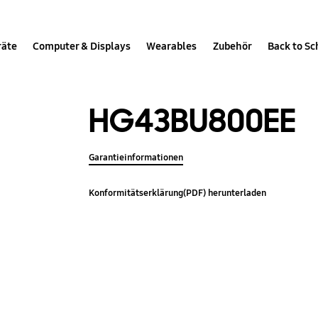
räte
Computer & Displays
Wearables
Zubehör
Back to Sc
HG43BU800EE
Garantieinformationen
Konformitätserklärung(PDF) herunterladen