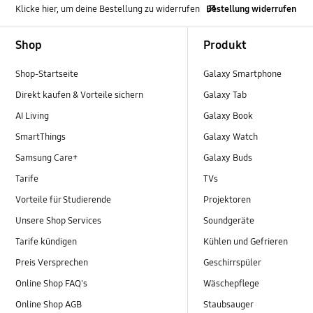
Klicke hier, um deine Bestellung zu widerrufen
Bestellung widerrufen
Footer Navigation
Shop
Produkt
Shop-Startseite
Galaxy Smartphone
Direkt kaufen & Vorteile sichern
Galaxy Tab
AI Living
Galaxy Book
SmartThings
Galaxy Watch
Samsung Care+
Galaxy Buds
Tarife
TVs
Vorteile für Studierende
Projektoren
Unsere Shop Services
Soundgeräte
Tarife kündigen
Kühlen und Gefrieren
Preis Versprechen
Geschirrspüler
Online Shop FAQ's
Wäschepflege
Online Shop AGB
Staubsauger