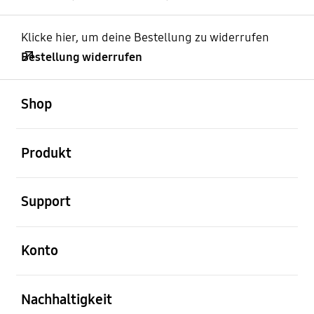
Klicke hier, um deine Bestellung zu widerrufen
Bestellung widerrufen
öffnen
Footer Navigation
Shop
öffnen
Produkt
öffnen
Support
öffnen
Konto
öffnen
Nachhaltigkeit