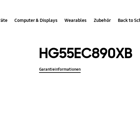
räte
Computer & Displays
Wearables
Zubehör
Back to Sc
HG55EC890XB
Garantieinformationen