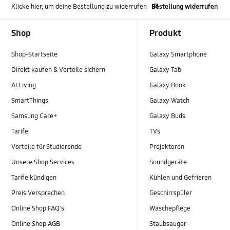
Klicke hier, um deine Bestellung zu widerrufen
Bestellung widerrufen
Footer Navigation
Shop
Produkt
Shop-Startseite
Galaxy Smartphone
Direkt kaufen & Vorteile sichern
Galaxy Tab
AI Living
Galaxy Book
SmartThings
Galaxy Watch
Samsung Care+
Galaxy Buds
Tarife
TVs
Vorteile für Studierende
Projektoren
Unsere Shop Services
Soundgeräte
Tarife kündigen
Kühlen und Gefrieren
Preis Versprechen
Geschirrspüler
Online Shop FAQ's
Wäschepflege
Online Shop AGB
Staubsauger