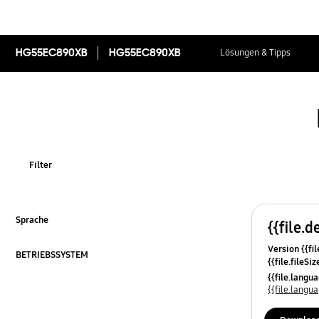
HG55EC890XB
HG55EC890XB
Lösungen & Tipps
Filter
Sprache
{{file.d
ausklappen
Version {{fil
BETRIEBSSYSTEM
{{file.fileSi
ausklappen
{{file.osNa
{{file.lang
{{file.lang