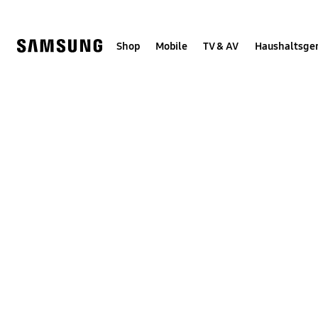
Skip
Skip
to
to
content
accessibility
help
Shop
Mobile
TV & AV
Haushaltsge