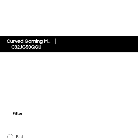
Curved Gaming Monitor C32JG50QQU LED (32")
C32JG50QQU
Filter
Bild