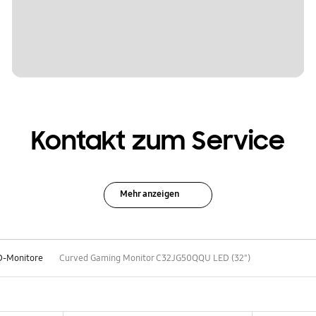
Kontakt zum Service
Mehr anzeigen
D-Monitore
Curved Gaming Monitor C32JG50QQU LED (32")