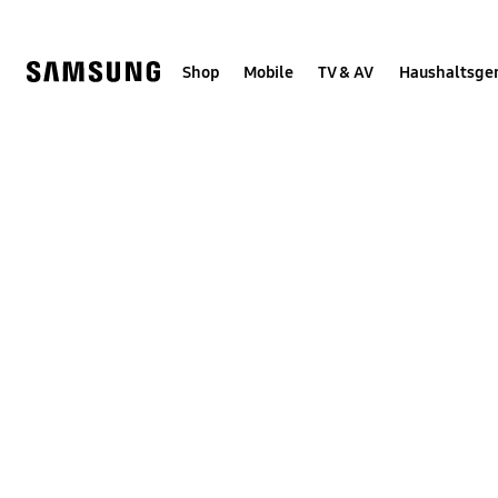
Skip
Skip
to
to
content
accessibility
help
Shop
Mobile
TV & AV
Haushaltsge