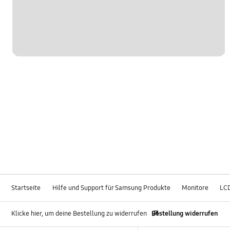
Startseite
Hilfe und Support für Samsung Produkte
Monitore
LC
Klicke hier, um deine Bestellung zu widerrufen
Bestellung widerrufen
Footer Navigation