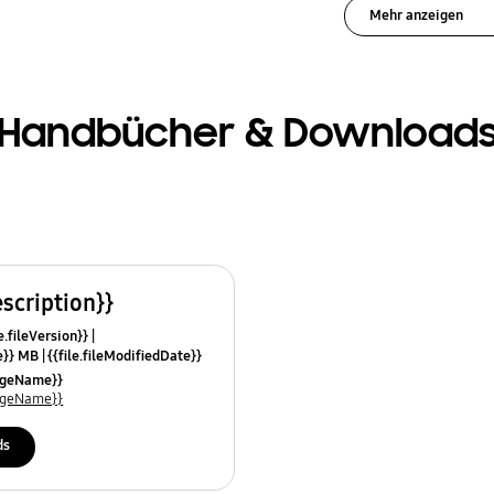
Mehr anzeigen
Handbücher & Download
escription}}
e.fileVersion}}
ze}} MB
{{file.fileModifiedDate}}
mes}}
uageName}}
uageName}}
ds