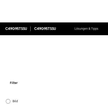
C49G95TSSU
C49G95TSSU
Lösungen & Tipps
Filter
Bild