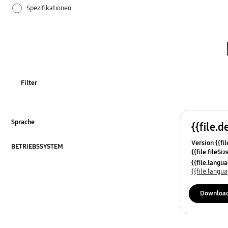
Spezifikationen
TV_Sonstige
Verwendung
Filter
Sprache
{{file.d
ausklappen
Version {{fil
BETRIEBSSYSTEM
{{file.fileSi
ausklappen
{{file.osNa
{{file.lang
{{file.lang
Downloa