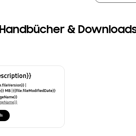
Handbücher & Download
escription}}
e.fileVersion}}
ze}} MB
{{file.fileModifiedDate}}
mes}}
uageName}}
uageName}}
ds