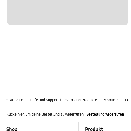
Startseite
Hilfe und Support für Samsung Produkte
Monitore
LC
Klicke hier, um deine Bestellung zu widerrufen
Bestellung widerrufen
Footer Navigation
Shop
Produkt