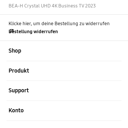
BEA-H Crystal UHD 4K Business TV 2023
Klicke hier, um deine Bestellung zu widerrufen
Bestellung widerrufen
öffnen
Footer Navigation
Shop
öffnen
Produkt
öffnen
Support
öffnen
Konto
öffnen