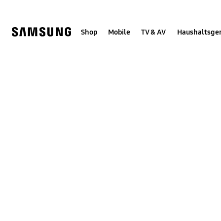
Skip
Skip
to
to
content
accessibility
help
Shop
Mobile
TV & AV
Haushaltsge