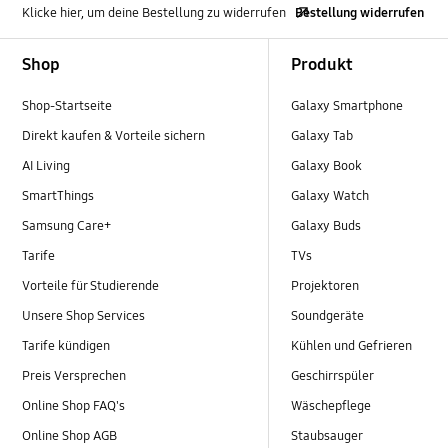
Klicke hier, um deine Bestellung zu widerrufen
Bestellung widerrufen
Footer Navigation
Shop
Produkt
Shop-Startseite
Galaxy Smartphone
Direkt kaufen & Vorteile sichern
Galaxy Tab
AI Living
Galaxy Book
SmartThings
Galaxy Watch
Samsung Care+
Galaxy Buds
Tarife
TVs
Vorteile für Studierende
Projektoren
Unsere Shop Services
Soundgeräte
Tarife kündigen
Kühlen und Gefrieren
Preis Versprechen
Geschirrspüler
Online Shop FAQ's
Wäschepflege
Online Shop AGB
Staubsauger