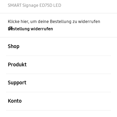
SMART Signage ED75D LED
Klicke hier, um deine Bestellung zu widerrufen
Bestellung widerrufen
öffnen
Footer Navigation
Shop
öffnen
Produkt
öffnen
Support
öffnen
Konto
öffnen