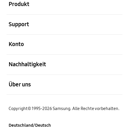
Produkt
öffnen
Support
öffnen
Konto
öffnen
Nachhaltigkeit
öffnen
Über uns
Copyright© 1995-2026 Samsung. Alle Rechte vorbehalten.
Deutschland/Deutsch