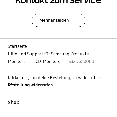
Kontakt zum Service
Mehr anzeigen
Startseite
Hilfe und Support für Samsung Produkte
Monitore
LCD-Monitore
S32DG500EU
Klicke hier, um deine Bestellung zu widerrufen
Bestellung widerrufen
öffnen
Footer Navigation
Shop
öffnen