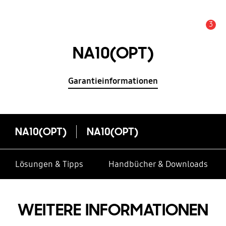
3
Service Hinweis
NA10(OPT)
Garantieinformationen
NA10(OPT)
NA10(OPT)
Lösungen & Tipps
Handbücher & Downloads
WEITERE INFORMATIONEN