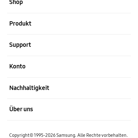
Shop
öffnen
Produkt
öffnen
Support
öffnen
Konto
öffnen
Nachhaltigkeit
öffnen
Über uns
Copyright© 1995-2026 Samsung. Alle Rechte vorbehalten.