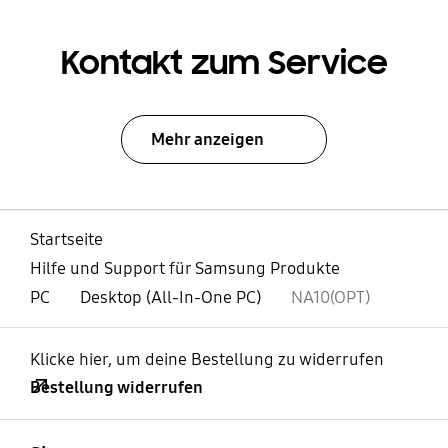
Kontakt zum Service
Mehr anzeigen
Startseite
Hilfe und Support für Samsung Produkte
PC
Desktop (All-In-One PC)
NA10(OPT)
Klicke hier, um deine Bestellung zu widerrufen
Bestellung widerrufen
öffnen
Footer Navigation