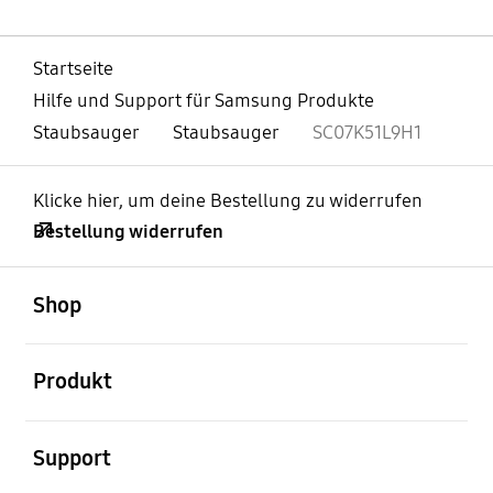
Startseite
Hilfe und Support für Samsung Produkte
Staubsauger
Staubsauger
SC07K51L9H1
Klicke hier, um deine Bestellung zu widerrufen
Bestellung widerrufen
öffnen
Footer Navigation
Shop
öffnen
Produkt
öffnen
Support