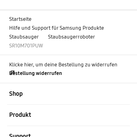
Startseite
Hilfe und Support für Samsung Produkte
Staubsauger
Staubsaugerroboter
SR10M701PUW
Klicke hier, um deine Bestellung zu widerrufen
Bestellung widerrufen
öffnen
Footer Navigation
Shop
öffnen
Produkt
öffnen
Support