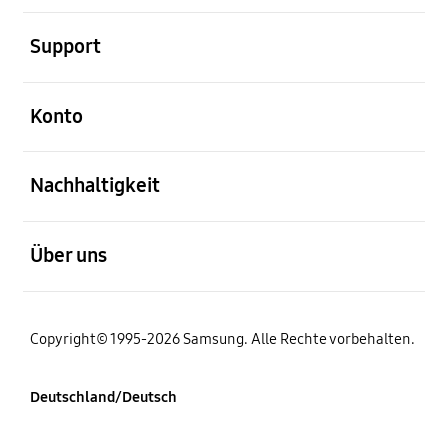
öffnen
Support
öffnen
Konto
öffnen
Nachhaltigkeit
öffnen
Über uns
Copyright© 1995-2026 Samsung. Alle Rechte vorbehalten.
Deutschland/Deutsch