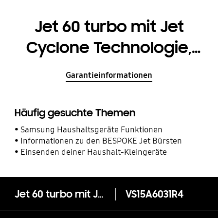
Jet 60 turbo mit Jet
Cyclone Technologie,
410 W Motorleistung
Garantieinformationen
Häufig gesuchte Themen
Samsung Haushaltsgeräte Funktionen
Informationen zu den BESPOKE Jet Bürsten
Einsenden deiner Haushalt-Kleingeräte
Jet 60 turbo mit Jet Cyclone Technologie, 410 W Motorleistung
VS15A6031R4