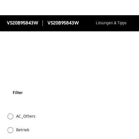
VS20B95843W
VS20B95843W
Lösungen & Tipps
Filter
AC_Others
Betrieb