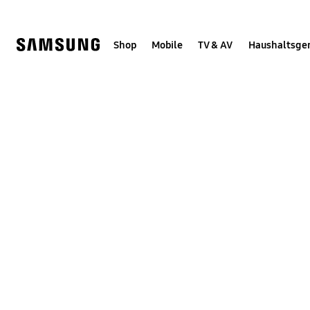
Skip
Skip
to
to
content
accessibility
help
Shop
Mobile
TV & AV
Haushaltsge