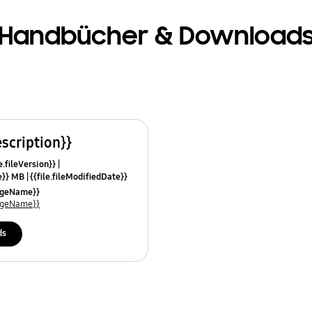
Handbücher & Download
escription}}
e.fileVersion}}
ze}} MB
{{file.fileModifiedDate}}
mes}}
uageName}}
uageName}}
ds