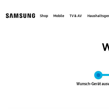
Skip
Skip
to
to
content
accessibility
help
Shop
Mobile
TV & AV
Haushaltsge
W
Wunsch-Gerät
aus