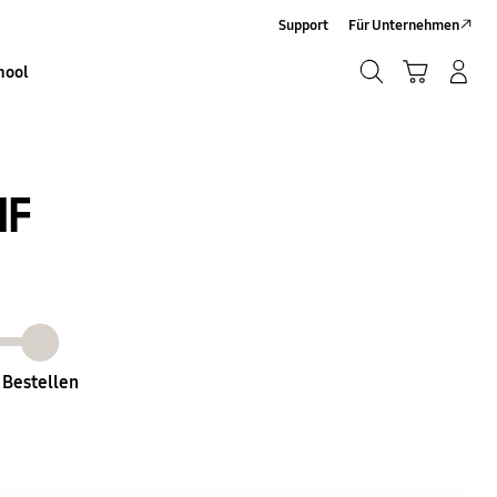
Support
Für Unternehmen
Suchen
Warenkorb
Anmelden/Sign-Up
hool
Suchen
IF
Bestellen