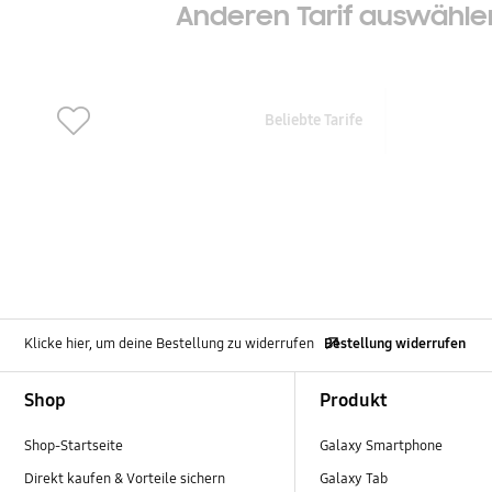
Anderen Tarif auswähle
Beliebte Tarife
Klicke hier, um deine Bestellung zu widerrufen
Bestellung widerrufen
Footer Navigation
Shop
Produkt
Shop-Startseite
Galaxy Smartphone
Direkt kaufen & Vorteile sichern
Galaxy Tab