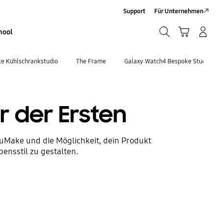
Support
Für Unternehmen
Suchen
Warenkorb
Anmelden/Sign-Up
hool
Suchen
e Kühlschrankstudio
The Frame
Galaxy Watch4 Bespoke Studio
er der Ersten
ouMake und die Möglichkeit, dein Produkt
ensstil zu gestalten.