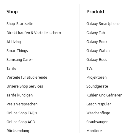
Footer Navigation
Shop
Produkt
Shop-Startseite
Galaxy Smartphone
Direkt kaufen & Vorteile sichern
Galaxy Tab
AI Living
Galaxy Book
SmartThings
Galaxy Watch
Samsung Care+
Galaxy Buds
Tarife
TVs
Vorteile für Studierende
Projektoren
Unsere Shop Services
Soundgeräte
Tarife kündigen
Kühlen und Gefrieren
Preis Versprechen
Geschirrspüler
Online Shop FAQ's
Wäschepflege
Online Shop AGB
Staubsauger
Rücksendung
Monitore