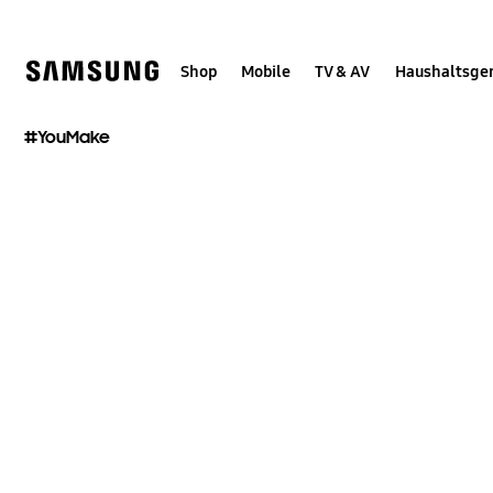
Skip
Skip
to
to
content
accessibility
help
Shop
Mobile
TV & AV
Haushaltsge
#YouMake