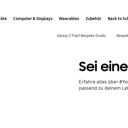
räte
Computer & Displays
Wearables
Zubehör
Back to Sc
Galaxy Z Flip3 Bespoke Studio
Bespok
Sei ein
Erfahre alles über #Y
passend zu deinem Leb