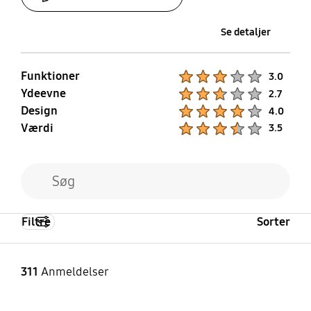
Se detaljer
Funktioner
Product Ratings :
3.0
Ydeevne
Product Ratings :
2.7
Design
Product Ratings :
4.0
Værdi
Product Ratings :
3.5
Filtre
Sorter
311
Anmeldelser