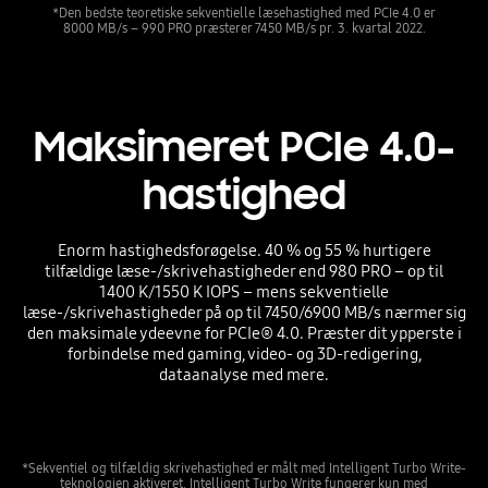
*Den bedste teoretiske sekventielle læsehastighed med PCIe 4.0 er
8000 MB/s – 990 PRO præsterer 7450 MB/s pr. 3. kvartal 2022.
Maksimeret PCIe 4.0-
hastighed
Enorm hastighedsforøgelse. 40 % og 55 % hurtigere
tilfældige læse-/skrivehastigheder end 980 PRO – op til
1400 K/1550 K IOPS – mens sekventielle
læse-/skrivehastigheder på op til 7450/6900 MB/s nærmer sig
den maksimale ydeevne for PCIe® 4.0. Præster dit ypperste i
forbindelse med gaming, video- og 3D-redigering,
dataanalyse med mere.
*Sekventiel og tilfældig skrivehastighed er målt med Intelligent Turbo Write-
teknologien aktiveret. Intelligent Turbo Write fungerer kun med