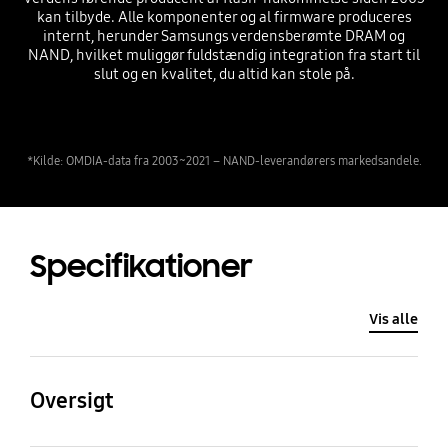
kan tilbyde. Alle komponenter og al firmware produceres
internt, herunder Samsungs verdensberømte DRAM og
NAND, hvilket muliggør fuldstændig integration fra start til
slut og en kvalitet, du altid kan stole på.
*Kilde: OMDIA-data fra 2003~2021 – NAND-leverandørers markedsandele.
Specifikationer
Vis alle
Oversigt