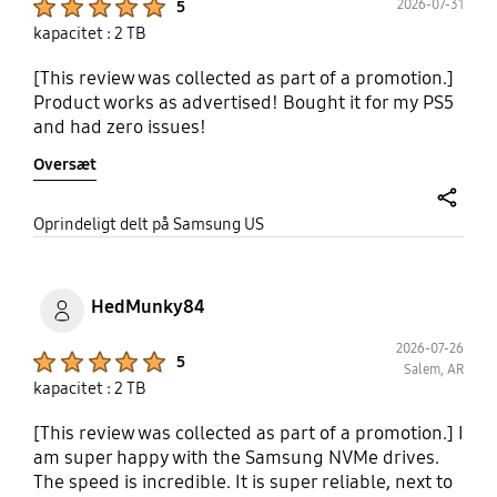
2026-07-31
5
kapacitet : 2 TB
[This review was collected as part of a promotion.]
Product works as advertised! Bought it for my PS5
and had zero issues!
Oversæt
share
Oprindeligt delt på Samsung US
HedMunky84
2026-07-26
Product Ratings :
5
Salem, AR
kapacitet : 2 TB
[This review was collected as part of a promotion.] I
am super happy with the Samsung NVMe drives.
The speed is incredible. It is super reliable, next to