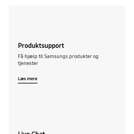
Læs mere
Produktsupport
Få hjælp til Samsungs produkter og
tjenester
Læs mere
Læs mere