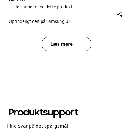
periods.
Jeg anbefalede dette produkt.
share
Oprindeligt delt på Samsung US
Læs mere
bazaarvoice Certification Label
Produktsupport
Find svar på det spørgsmål