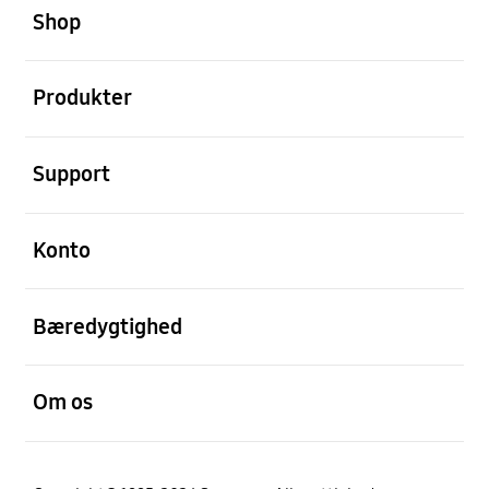
Shop
Åben
Produkter
Åben
Support
Åben
Konto
Åben
Bæredygtighed
Åben
Om os