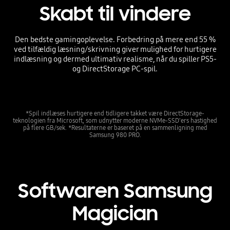
Skabt til vindere
Den bedste gamingoplevelse. Forbedring på mere end 55 %
ved tilfældig læsning/skrivning giver mulighed for hurtigere
indlæsning og dermed ultimativ realisme, når du spiller PS5-
og DirectStorage PC-spil.
*Spil indlæses hurtigere end tidligere takket være DirectStorage-
teknologien fra Microsoft, som udnytter moderne NVMe-SSD'ers hastighed
på flere GB/sek. *Resultaterne er baseret på en sammenligning med
Samsung 980 PRO.
Softwaren Samsung
Magician