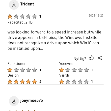
Trident
Product Ratings :
2024-12-29
1
kapacitet : 2 TB
was looking forward to a speed increase but while
drive appears in UEFI bios, the Windows Installer
does not recognize a drive upon which Win10 can
be installed upon...
Nyttig?
thumb
share
Funktioner
Ydeevne
up
Product Ratings :
Product Ratings :
1
1
Design
Værdi
Product Ratings :
Product Ratings :
5
1
joeymoe575
Product Ratings :