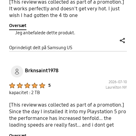
[This review was collected as part of a promotion.]
It works perfectly and doesn't get very hot. I just
wish I had gotten the 4 tb one
Oversæt
Jeg anbefalede dette produkt.
share
Oprindeligt delt på Samsung US
Brknsaint1978
2026-07-10
Product Ratings :
5
Laurelton NY
kapacitet : 2 TB
[This review was collected as part of a promotion.]
Since the day I installed it into my Playstation 5 pro
the performance has increased tenfold... the
loading speeds are really fast... and i dont get
heating issues even when I have it on for long
Oversæt