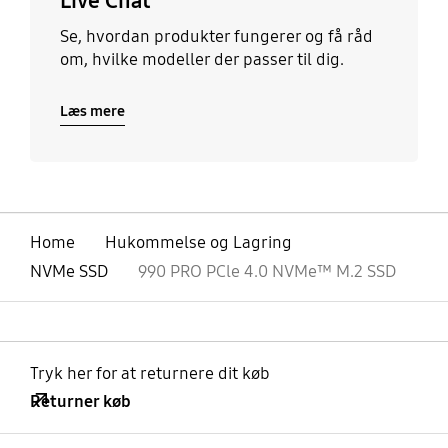
Live Chat
Se, hvordan produkter fungerer og få råd
om, hvilke modeller der passer til dig.
Læs mere
Home
Hukommelse og Lagring
NVMe SSD
990 PRO PCle 4.0 NVMe™ M.2 SSD
Tryk her for at returnere dit køb
Returner køb
Åben
Footer Navigation