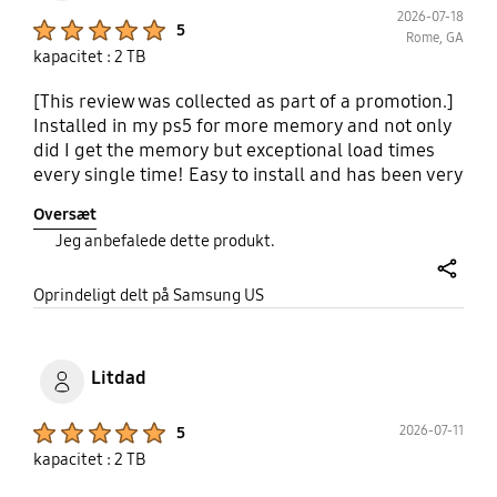
2026-07-18
Product Ratings :
5
Rome, GA
kapacitet : 2 TB
[This review was collected as part of a promotion.]
Installed in my ps5 for more memory and not only
did I get the memory but exceptional load times
every single time! Easy to install and has been very
reliable and never runs hot.
Oversæt
Jeg anbefalede dette produkt.
share
Oprindeligt delt på Samsung US
Litdad
Product Ratings :
2026-07-11
5
kapacitet : 2 TB