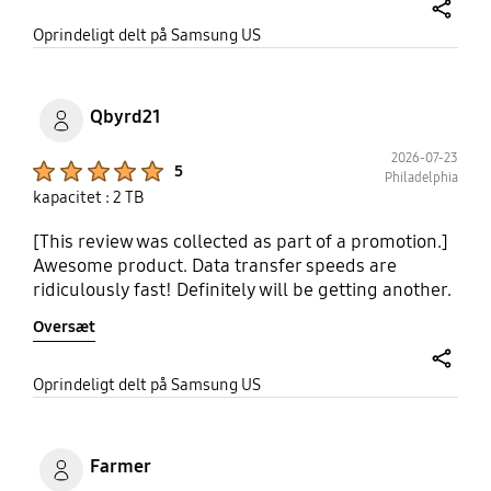
share
Oprindeligt delt på Samsung US
Qbyrd21
2026-07-23
Product Ratings :
5
Philadelphia
kapacitet : 2 TB
[This review was collected as part of a promotion.]
Awesome product. Data transfer speeds are
ridiculously fast! Definitely will be getting another.
Oversæt
share
Oprindeligt delt på Samsung US
Farmer