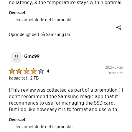
no latency, & the temperature stays within optimal
operating temps. Nothing speeds up a computer
Oversæt
quite like a quality drive like these. I've had them
Jeg anbefalede dette produkt.
for some years now and have had no issues at all. I
loved it so much that I bought a 2nd one to put into
share
my PlayStation 5, and it works flawlessly.
Oprindeligt delt på Samsung US
Gmc99
2026-07-26
Product Ratings :
4
Detroit mi
kapacitet : 2 TB
[This review was collected as part of a promotion.] I
don’t recommend the Samsung magic app that it
recommends to use for managing the SSD card.
But I do like how easy it is to format and use with
all my devices
Oversæt
Jeg anbefalede dette produkt.