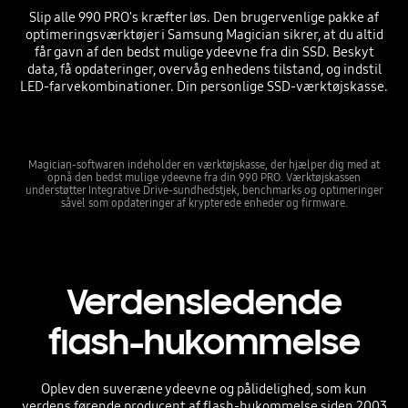
Slip alle 990 PRO's kræfter løs. Den brugervenlige pakke af
optimeringsværktøjer i Samsung Magician sikrer, at du altid
får gavn af den bedst mulige ydeevne fra din SSD. Beskyt
data, få opdateringer, overvåg enhedens tilstand, og indstil
LED-farvekombinationer. Din personlige SSD-værktøjskasse.
Magician-softwaren indeholder en værktøjskasse, der hjælper dig med at
opnå den bedst mulige ydeevne fra din 990 PRO. Værktøjskassen
understøtter Integrative Drive-sundhedstjek, benchmarks og optimeringer
såvel som opdateringer af krypterede enheder og firmware.
Verdensledende
flash-hukommelse
Oplev den suveræne ydeevne og pålidelighed, som kun
verdens førende producent af flash-hukommelse siden 2003