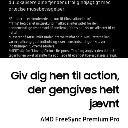
du lokalisere dine fjender utrolig nøjagtigt med
præcise musebevægelser.
*Billederne er simulerede og kun til illustrationsformål.
*"1 ms" betyder et millisekund, hvilket er intervallet for den
gennemsnitlige responstid på mellem 1,00 ms og 1,99 ms afkortet til et
heltal.
*Baseret på MPRT målt under interne testforhold. Resultaterne kan
variere afhængigt af indhold og skærmens indstillinger (kræver
indstillingen "Extreme Mode").
*MPRT står for "Moving Picture Response Time" og angiver den tid, det
tager for en pixel at skifte fra ét billede til et andet (bevægelsessløring).
Giv dig hen til action,
der gengives helt
jævnt
AMD FreeSync Premium Pro