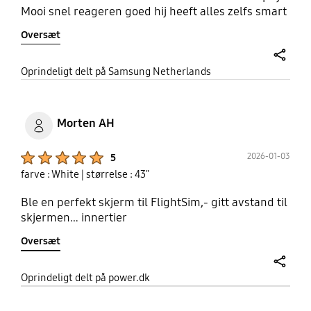
Mooi snel reageren goed hij heeft alles zelfs smart
Oversæt
share
Oprindeligt delt på Samsung Netherlands
Morten AH
Product Ratings :
2026-01-03
5
farve : White
| størrelse : 43"
Ble en perfekt skjerm til FlightSim,- gitt avstand til
skjermen… innertier
Oversæt
share
Oprindeligt delt på power.dk