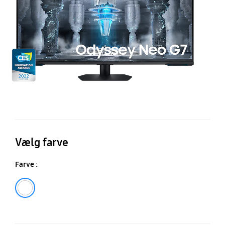
U
14
S
G
Vælg farve
Farve :
White