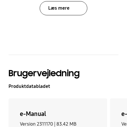
Læs mere
bazaarvoice Certification Label
Brugervejledning
Produktdatabladet
e-Manual
e
Version 2311170 |
83.42 MB
Ve