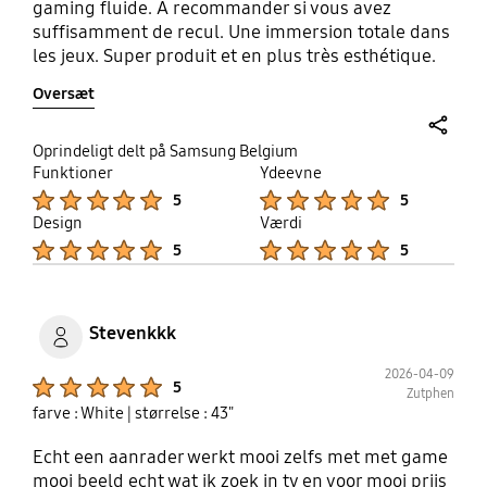
and I am truly happy with it. PS after going for a
gaming fluide. A recommander si vous avez
43inch monitor you will never be able to go back to
suffisamment de recul. Une immersion totale dans
a smaller one.
les jeux. Super produit et en plus très esthétique.
Oversæt
share
Oprindeligt delt på Samsung Belgium
Funktioner
Ydeevne
Product Ratings :
Product Ratings :
5
5
Design
Værdi
Product Ratings :
Product Ratings :
5
5
Stevenkkk
2026-04-09
Product Ratings :
5
Zutphen
farve : White
| størrelse : 43"
Echt een aanrader werkt mooi zelfs met met game
mooi beeld echt wat ik zoek in tv en voor mooi prijs