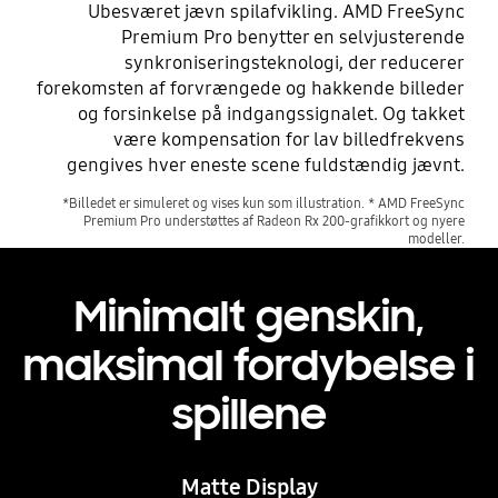
Ubesværet jævn spilafvikling. AMD FreeSync
Premium Pro benytter en selvjusterende
synkroniseringsteknologi, der reducerer
forekomsten af forvrængede og hakkende billeder
og forsinkelse på indgangssignalet. Og takket
være kompensation for lav billedfrekvens
gengives hver eneste scene fuldstændig jævnt.
*Billedet er simuleret og vises kun som illustration. * AMD FreeSync
Premium Pro understøttes af Radeon Rx 200-grafikkort og nyere
modeller.
Minimalt genskin,
maksimal fordybelse i
spillene
Matte Display