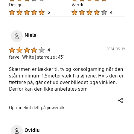
Design
Værdi
Product Ratings :
Product Ratings :
5
4
Niels
Product Ratings :
2024-03-19
4
farve : White
| størrelse : 43"
Skærmen er lækker til tv og konsolgaming når den
står minimum 1.5meter væk fra øjnene. Hvis den er
tættere på, går det ud over billedet pga vinklen.
Derfor kan den ikke anbefales som
skrivebordsskærm til sin desktop. Ellers har jeg
intet dårligt at sige. Skærmen er et "smart-tv" med
share
Oprindeligt delt på power.dk
eget OS, apps + Remote hvortil der medfølger
samsung tv plus med et hav af lækre
specialiserede kanaler som ellers ikke er
tilgængelige i danmark.
Ovidiu