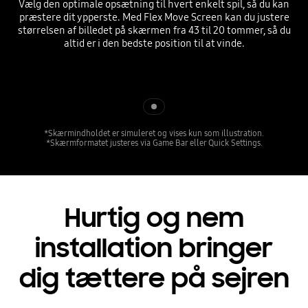
Vælg den optimale opsætning til hvert enkelt spil, så du kan
præstere dit ypperste. Med Flex Move Screen kan du justere
størrelsen af billedet på skærmen fra 43 til 20 tommer, så du
altid er i den bedste position til at vinde.
Indicator 1
*Skærmindholdet er simuleret og vises kun som illustration.
*Skærmformatet justeres via Game Bar eller Quick Settings.
Hurtig og nem
installation bringer
dig tættere på sejren