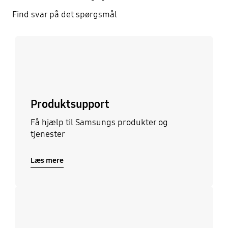
Find svar på det spørgsmål
Læs mere
Produktsupport
Få hjælp til Samsungs produkter og
tjenester
Læs mere
Læs mere