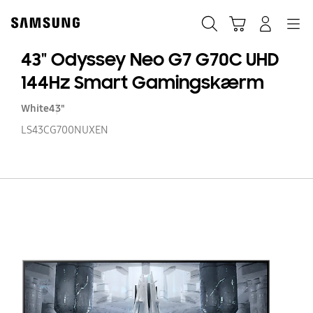
Skip
to
Søg
Indkøbskurv
Navigation
Log på
content
43" Odyssey Neo G7 G70C UHD
144Hz Smart Gamingskærm
White
43"
LS43CG700NUXEN
43
O
N
G
G