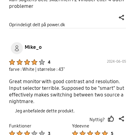
problemer
share
Oprindeligt delt på power.dk
Mike_o
Product Ratings :
2024-06-05
4
farve : White
| størrelse : 43"
Great monitor with good contrast and resolution.
Input selector terrible. Supposed to be "smart" but
effectively makes switching between two source a
nightmare.
Jeg anbefalede dette produkt.
Nyttig?
thumb
share
Funktioner
Ydeevne
up
Product Ratings :
Product Ratings :
3
5