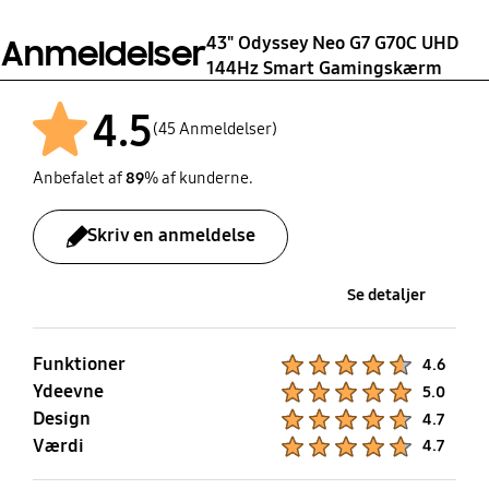
43" Odyssey Neo G7 G70C UHD
Anmeldelser
Trådløst LAN indbygget
Bluetooth
144Hz Smart Gamingskærm
Ja (WiFi5)
Ja (5.2)
4.5
(45 Anmeldelser)
Anbefalet af
89
% af kunderne.
Skriv en anmeldelse
Se detaljer
Funktioner
Product Ratings :
4.6
Ydeevne
Product Ratings :
5.0
Design
Product Ratings :
4.7
Værdi
Product Ratings :
4.7