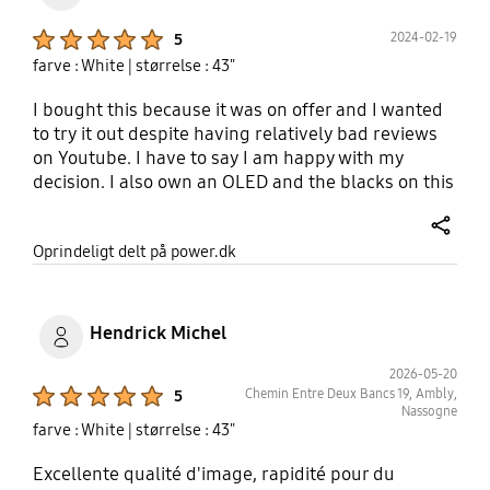
Product Ratings :
2024-02-19
5
farve : White
| størrelse : 43"
I bought this because it was on offer and I wanted
to try it out despite having relatively bad reviews
on Youtube. I have to say I am happy with my
decision. I also own an OLED and the blacks on this
panel are very, very close to that C1. Blooming is
very minimal and even playing something like
share
Oprindeligt delt på power.dk
Starfield delivers a very nicely rendered sky. This is
not at all like a regular qled, led display. When
playing content with lots of shadows (Alan Wake 2)
it looks extremely nice. I also cannot perceive any
Hendrick Michel
ghosting whatsoever in any games, period. The
only issue I had with it is that out of the box the
2026-05-20
Product Ratings :
Chemin Entre Deux Bancs 19, Ambly,
5
colors are very weird, at least coming from an
Nassogne
OLED and my monitor definitely needed a
farve : White
| størrelse : 43"
calibration out of the box. You can find guides
online. After them the monitor looks really good
Excellente qualité d'image, rapidité pour du