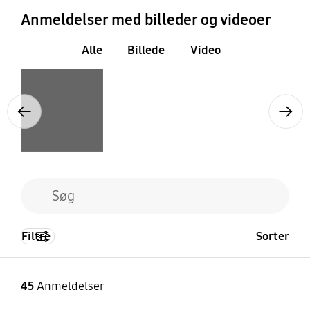
Anmeldelser med billeder og videoer
Alle
Billede
Video
Layer popup open
Previous
Next
Filtre
Sorter
45
Anmeldelser