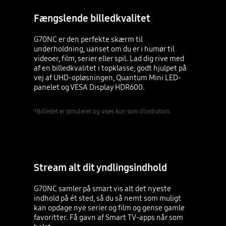
Fængslende billedkvalitet
G70NC er den perfekte skærm til
underholdning, uanset om du er i humør til
videoer, film, serier eller spil. Lad dig rive med
af en billedkvalitet i topklasse, godt hjulpet på
vej af UHD-opløsningen, Quantum Mini LED-
panelet og VESA Display HDR600.
*Billedet er simuleret og vises kun som illustration.
Stream alt dit yndlingsindhold
G70NC samler på smart vis alt det nyeste
indhold på ét sted, så du så nemt som muligt
kan opdage nye serier og film og gense gamle
favoritter. Få gavn af Smart TV-apps når som