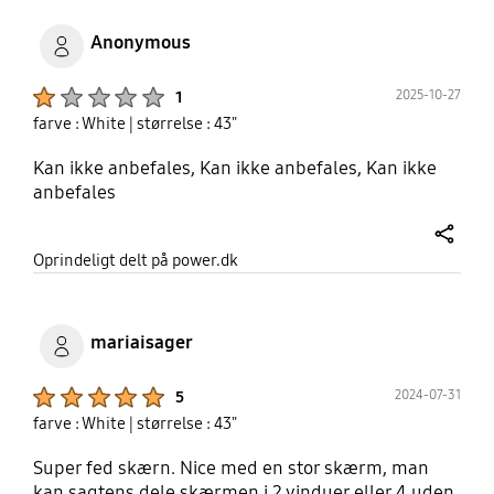
Anonymous
Product Ratings :
2025-10-27
1
farve : White
| størrelse : 43"
Kan ikke anbefales, Kan ikke anbefales, Kan ikke
anbefales
share
Oprindeligt delt på power.dk
mariaisager
Product Ratings :
2024-07-31
5
farve : White
| størrelse : 43"
Super fed skærn. Nice med en stor skærm, man
kan sagtens dele skærmen i 2 vinduer eller 4 uden