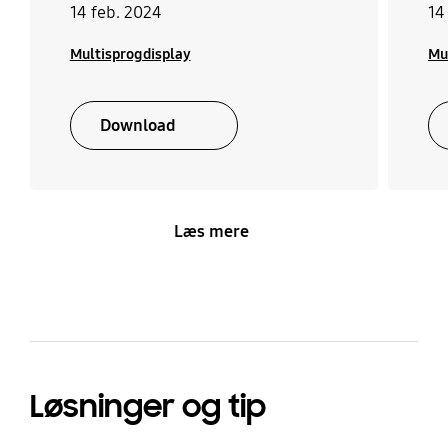
14 feb. 2024
14
Multisprogdisplay
Mu
Download
Læs mere
Løsninger og tip