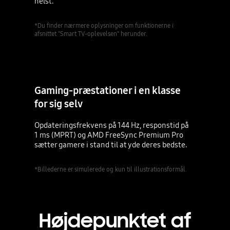
helst.
*Du finder nærmere oplysninger om funktionerne i
afsnittet "Smart TV-oplevelsen" herunder.
Gaming-præstationer i en klasse
for sig selv
Opdateringsfrekvens på 144 Hz, responstid på
1 ms (MPRT) og AMD FreeSync Premium Pro
sætter gamere i stand til at yde deres bedste.
*Billederne er simulerede og kun til illustrationsformål.
Højdepunktet af