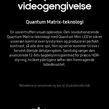
videogengivelse
Quantum Matrix-teknologi
En uovertruffen visuel oplevelse. Den revolutionerende
Quantum Matrix-teknologi med Quantum Mini LED'er sikrer
suveræn kontrol over lysstyrken og producerer perfekt
kontrast, så alle dine spil, film og serier kommer til live i
farvestrålende detaljerigdom. Samtidig sørger den
avancerede 12-bits bagbelysningsenhed for præcis HDR-
styring, hvilket yderligere løfter den fremragende
billedkvalitet.
*Billederne er simulerede og kun til illustrationsformål.