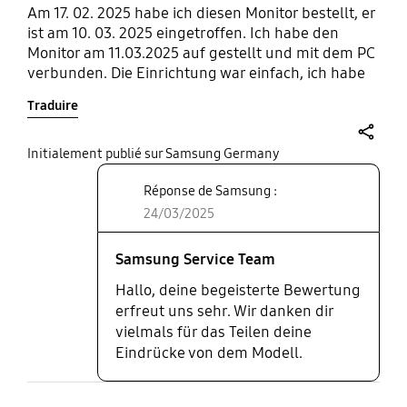
Am 17. 02. 2025 habe ich diesen Monitor bestellt, er
ist am 10. 03. 2025 eingetroffen. Ich habe den
Monitor am 11.03.2025 auf gestellt und mit dem PC
verbunden. Die Einrichtung war einfach, ich habe
das Handbuch nicht dazu gebraucht. Die
Traduire
Einstellmöglichkeiten haben sich von selbst
erklärt, denn mit der Fernbedienung kann man
durch die Menüs skrollen. Ich kann diesen Monitor
share
Initialement publié sur Samsung Germany
sehr empfehlen!
Réponse de Samsung :
24/03/2025
Samsung Service Team
Hallo, deine begeisterte Bewertung
erfreut uns sehr. Wir danken dir
vielmals für das Teilen deine
Eindrücke von dem Modell.