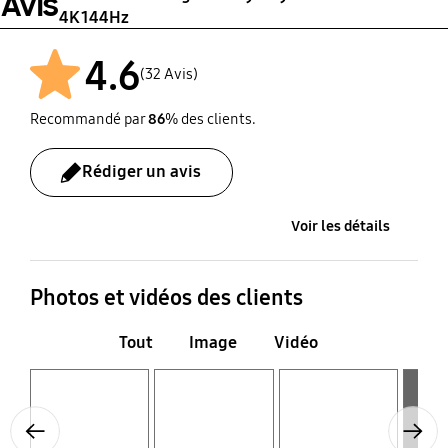
Avis
Wi-Fi intégré
Bluetooth
4K 144Hz
Yes (WiFi5)
Yes (5.2)
4.6
(32 Avis)
Recommandé par
86
% des clients.
Rédiger un avis
Voir les détails
Photos et vidéos des clients
Tout
Image
Vidéo
Layer popup open
Layer popup open
Layer popup open
Layer popup open
Previous
Next