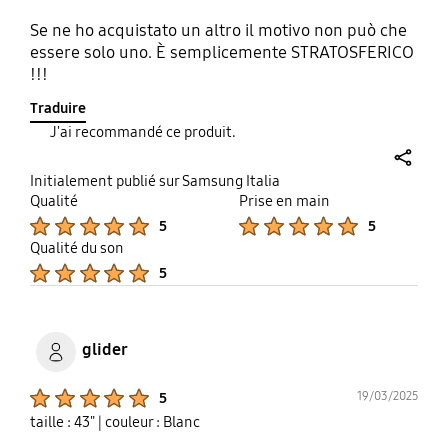
Se ne ho acquistato un altro il motivo non può che
essere solo uno. È semplicemente STRATOSFERICO
!!!
Traduire
J'ai recommandé ce produit.
share
Initialement publié sur Samsung Italia
Qualité
Prise en main
Product Ratings :
Product Ratings :
5
5
Qualité du son
Product Ratings :
5
glider
Product Ratings :
19/03/2025
5
taille : 43"
| couleur : Blanc