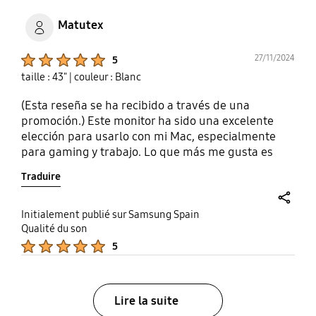
Matutex
Product Ratings :
27/11/2024
5
taille : 43"
| couleur : Blanc
(Esta reseña se ha recibido a través de una
promoción.) Este monitor ha sido una excelente
elección para usarlo con mi Mac, especialmente
para gaming y trabajo. Lo que más me gusta es
que no tengo que preocuparme por problemas
Traduire
como el quemado de pantalla, algo que ocurre con
otras tecnologías como OLED. La calidad de
imagen es impresionante, los colores son vivos y el
share
Initialement publié sur Samsung Spain
rendimiento es perfecto para sesiones largas de
Qualité du son
Product Ratings :
uso. Además, su diseño se adapta perfectamente a
5
mi setup, lo que lo hace aún más cómodo y
práctico. Totalmente recomendado para quienes
buscan algo seguro y confiable para gaming y
Lire la suite
productividad.