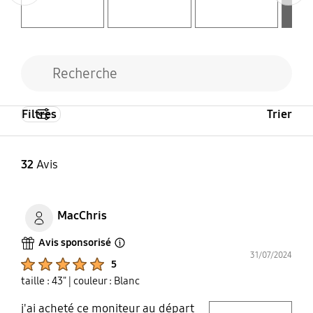
Filtres
Trier
32
Avis
MacChris
Avis sponsorisé
Open Tooltip Layer
31/07/2024
Product Ratings :
5
taille : 43"
| couleur : Blanc
j'ai acheté ce moniteur au départ
play video