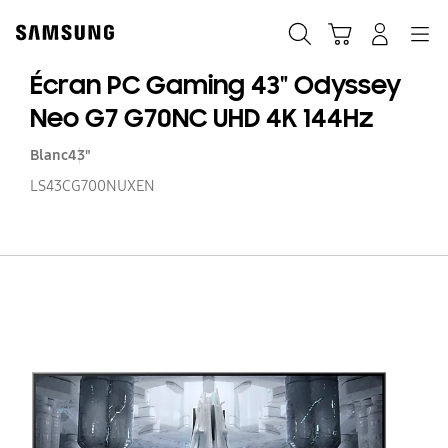
Skip
to
Recherche
Panier
Navigation
Se connecter
content
Écran PC Gaming 43" Odyssey
Neo G7 G70NC UHD 4K 144Hz
Blanc
43"
LS43CG700NUXEN
Éc
P
G
43
O