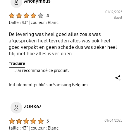
Anonymous
01/12/2025
Product Ratings :
4
Bazel
taille : 43"
| couleur : Blanc
De levering was heel goed alles zoals was
afgesproken heel tevreden alles was ook heel
goed verpakt en geen schade dus was zeker heel
blij met hoe alles is verlopen
Traduire
J'ai recommandé ce produit.
share
Initialement publié sur Samsung Belgium
ZORK67
Product Ratings :
01/04/2025
5
taille : 43"
| couleur : Blanc