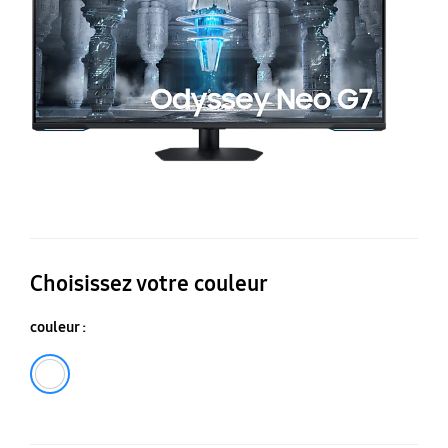
N
G
G
U
4
14
Choisissez votre couleur
couleur :
Blanc