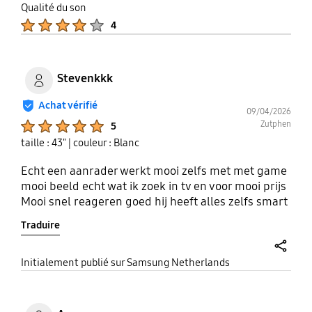
thumb
share
Qualité du son
up
Product Ratings :
4
Stevenkkk
Achat vérifié
09/04/2026
Product Ratings :
Zutphen
5
taille : 43"
| couleur : Blanc
Echt een aanrader werkt mooi zelfs met met game
mooi beeld echt wat ik zoek in tv en voor mooi prijs
Mooi snel reageren goed hij heeft alles zelfs smart
Traduire
share
Initialement publié sur Samsung Netherlands