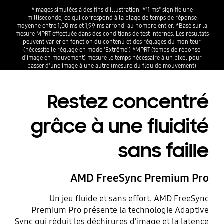
*Images simulées à des fins d'illustration. *"1 ms" signifie une
milliseconde, ce qui correspond à la plage de temps de réponse
moyenne entre 1,00 ms et 1,99 ms arrondi au nombre entier. *Basé sur la
mesure MPRT effectuée dans des conditions de test internes. Les résultats
peuvent varier en fonction du contenu et des réglages du moniteur
(nécessite le réglage en mode 'Extrême') *MPRT (temps de réponse
d'image en mouvement) mesure le temps nécessaire à un pixel pour
passer d'une image à une autre (mesure du flou de mouvement)
Restez concentré
grâce à une fluidité
sans faille
AMD FreeSync Premium Pro
Un jeu fluide et sans effort. AMD FreeSync
Premium Pro présente la technologie Adaptive
Sync qui réduit les déchirures d'image et la latence