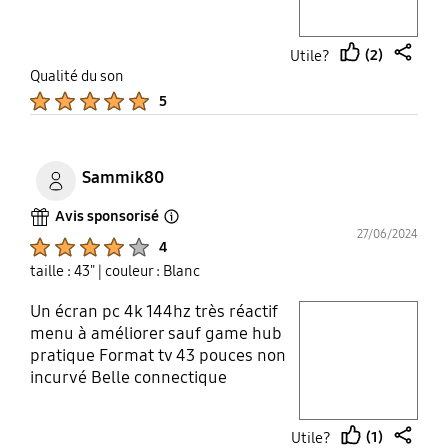
brancher également un PC
portable et profiter de l'affichage
multiplie pour télétravailler et
(2)
Utile?
profiter de Mycanal en même
thumb
share
Qualité du son
up
temps par exemple. en résumé, un
Product Ratings :
5
très bon moniteur et
accessoirement une très bonne
smart tv .
Sammik80
Avis sponsorisé
Open Tooltip Layer
27/06/2024
Product Ratings :
4
taille : 43"
| couleur : Blanc
Un écran pc 4k 144hz très réactif
play video
menu à améliorer sauf game hub
pratique Format tv 43 pouces non
Layer popup open
incurvé Belle connectique
télécommande simple Je conseille
cet écran à qui veux un écran
(1)
Utile?
polyvalent hdr10