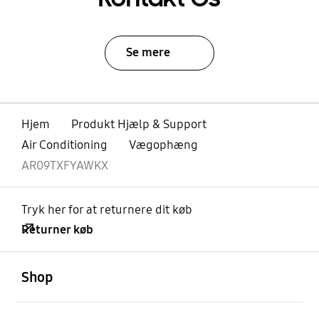
Se mere
Hjem
Produkt Hjælp & Support
Air Conditioning
Vægophæng
AR09TXFYAWKX
Tryk her for at returnere dit køb
Returner køb
Åben
Footer Navigation
Shop
Åben