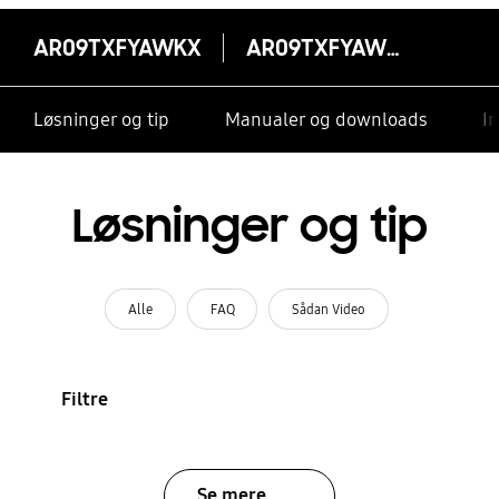
AR09TXFYAWKX
AR09TXFYAWKX
Løsninger og tip
Manualer og downloads
I
Løsninger og tip
Alle
FAQ
Sådan Video
Filtre
Se mere