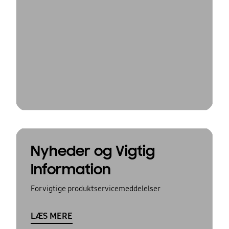
Nyheder og Vigtig
Information
For vigtige produktservicemeddelelser
LÆS MERE