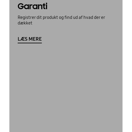
Garanti
Registrer dit produkt og find ud af hvad der er
dækket
LÆS MERE