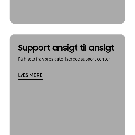
Support ansigt til ansigt
Få hjælp fra vores autoriserede support center
LÆS MERE