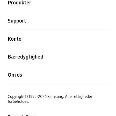
Produkter
Åben
Support
Åben
Konto
Åben
Bæredygtighed
Åben
Om os
Copyright© 1995-2026 Samsung. Alle rettigheder
forbeholdes.