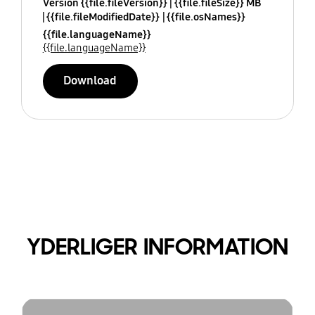
Version {{file.fileVersion}}
{{file.fileSize}} MB
{{file.fileModifiedDate}}
{{file.osNames}}
{{file.languageName}}
{{file.languageName}}
Download
YDERLIGER INFORMATION