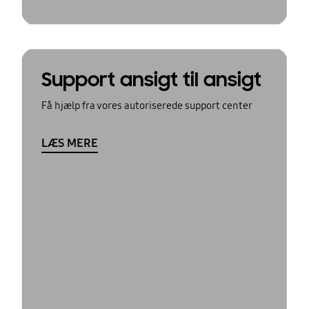
Support ansigt til ansigt
Få hjælp fra vores autoriserede support center
LÆS MERE