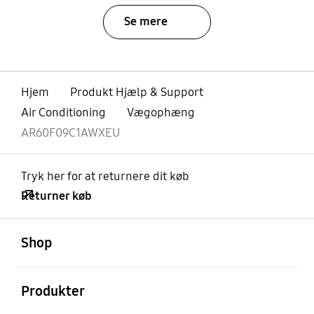
Se mere
Hjem
Produkt Hjælp & Support
Air Conditioning
Vægophæng
AR60F09C1AWXEU
Tryk her for at returnere dit køb
Returner køb
Åben
Footer Navigation
Shop
Åben
Produkter