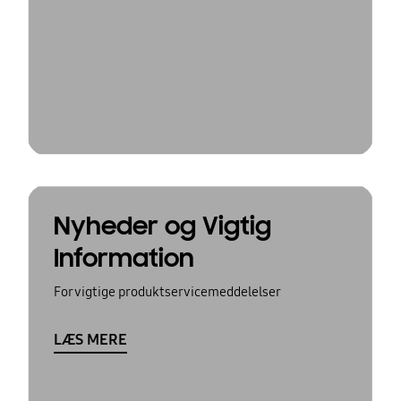
Nyheder og Vigtig
Information
For vigtige produktservicemeddelelser
LÆS MERE