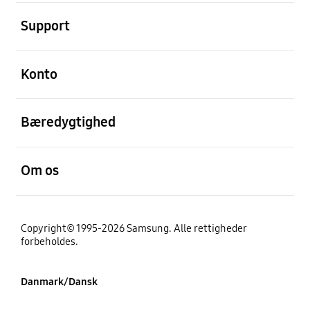
Åben
Support
Åben
Konto
Åben
Bæredygtighed
Åben
Om os
Copyright© 1995-2026 Samsung. Alle rettigheder
forbeholdes.
Danmark/Dansk