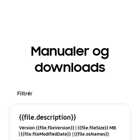
Manualer og
downloads
Filtrér
{{file.description}}
Version {{file.fileVersion}}
{{file.fileSize}} MB
{{file.fileModifiedDate}}
{{file.osNames}}