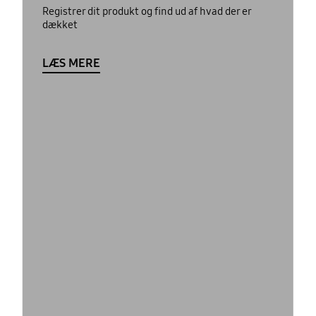
Registrer dit produkt og find ud af hvad der er
dækket
LÆS MERE