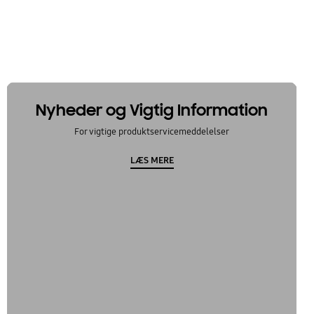
Nyheder og Vigtig Information
For vigtige produktservicemeddelelser
LÆS MERE