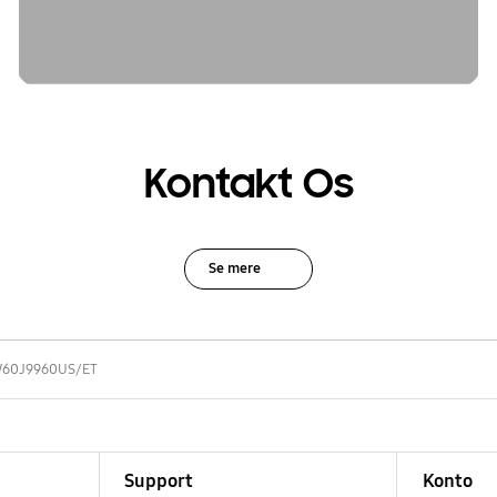
Kontakt Os
Se mere
60J9960US/ET
Support
Konto