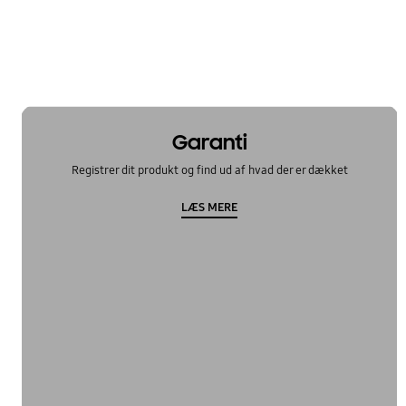
Garanti
Registrer dit produkt og find ud af hvad der er dækket
LÆS MERE