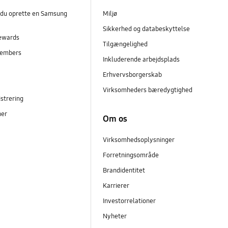
 du oprette en Samsung
Miljø
Sikkerhed og databeskyttelse
ewards
Tilgængelighed
embers
Inkluderende arbejdsplads
r
Erhvervsborgerskab
Virksomheders bæredygtighed
strering
ner
Om os
Virksomhedsoplysninger
Forretningsområde
Brandidentitet
Karrierer
Investorrelationer
Nyheter