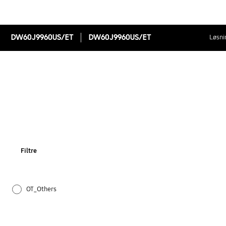
DW60J9960US/ET
DW60J9960US/ET
Løsni
Filtre
OT_Others