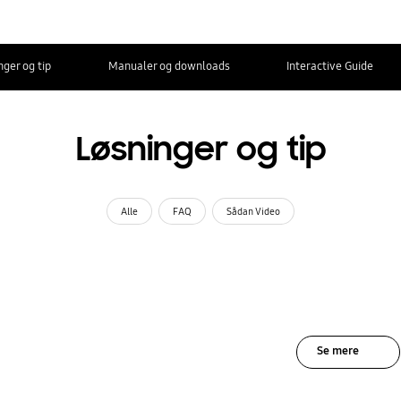
nger og tip
Manualer og downloads
Interactive Guide
Løsninger og tip
Alle
FAQ
Sådan Video
Se mere