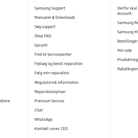
Samsung Support
Derfor skal
Account
Manualer & Downloads
Samsung R
Søg support
Samsung M
Shop FAQ
Bestillinge
Garanti
Min side
Find et Servicesenter
Produktregi
Fejlsøg og bestil reparation
Rabatkupo
Følg min reparation
Regulatorisk information
Reparationspriser
mblere
Premium Service
Chat
WhatsApp
Kontakt vores CEO