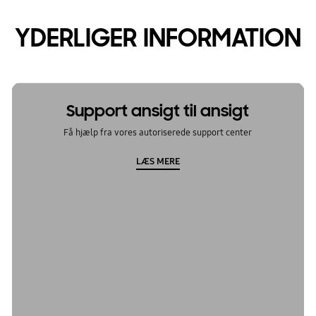
YDERLIGER INFORMATION
Support ansigt til ansigt
Få hjælp fra vores autoriserede support center
LÆS MERE