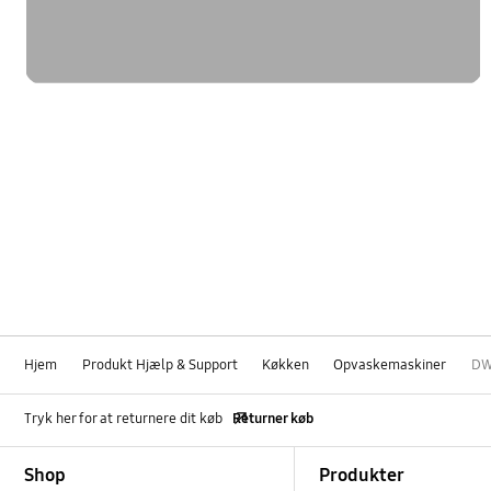
Hjem
Produkt Hjælp & Support
Køkken
Opvaskemaskiner
DW
Tryk her for at returnere dit køb
Returner køb
Footer Navigation
Shop
Produkter