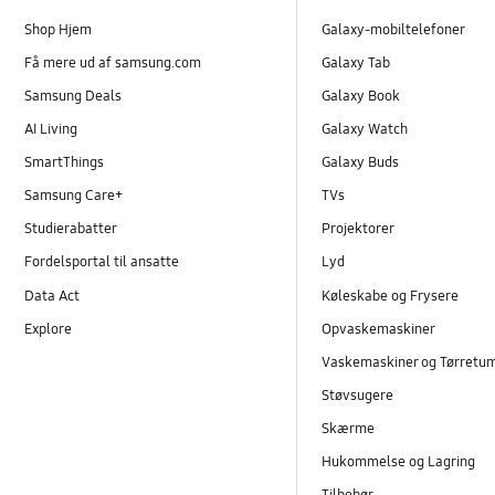
Shop Hjem
Galaxy-mobiltelefoner
Få mere ud af samsung.com
Galaxy Tab
Samsung Deals
Galaxy Book
AI Living
Galaxy Watch
SmartThings
Galaxy Buds
Samsung Care+
TVs
Studierabatter
Projektorer
Fordelsportal til ansatte
Lyd
Data Act
Køleskabe og Frysere
Explore
Opvaskemaskiner
Vaskemaskiner og Tørretu
Støvsugere
Skærme
Hukommelse og Lagring
Tilbehør