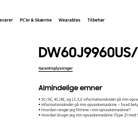
evarer
PC’er & Skærme
Wearables
Tilbehør
DW60J9960US/
Garantioplysninger
Almindelige emner
5C/5E, 4C/4E, og LC/LE informationskoder på min opv
informationskoder på min opvaskemaskine – hvad bet
Hvordan rengør jeg filtrene i min opvaskemaskine?
Hvordan bruger jeg min opvaskemaskine (Type 2) med