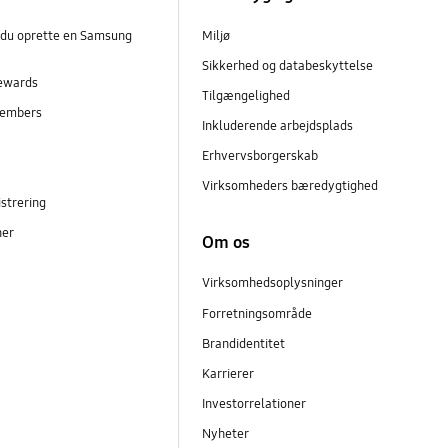
 du oprette en Samsung
Miljø
Sikkerhed og databeskyttelse
ewards
Tilgængelighed
embers
Inkluderende arbejdsplads
r
Erhvervsborgerskab
Virksomheders bæredygtighed
strering
ner
Om os
Virksomhedsoplysninger
Forretningsområde
Brandidentitet
Karrierer
Investorrelationer
Nyheter