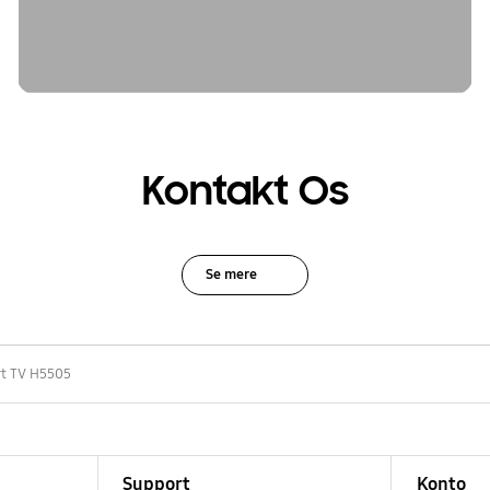
Kontakt Os
Se mere
rt TV H5505
Support
Konto