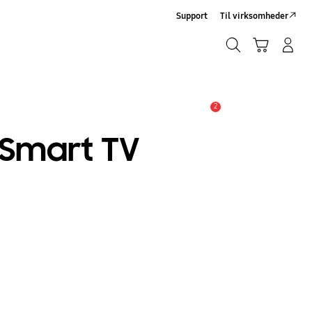
Support
Til virksomheder
Søg
Indkøbskurv
Log på/Tilmeld
Søg
2
Advarsel
t Smart TV