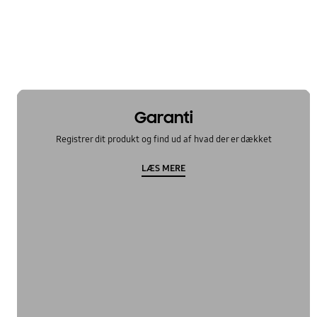
Garanti
Registrer dit produkt og find ud af hvad der er dækket
LÆS MERE