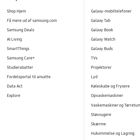
Shop Hjem
Galaxy-mobiltelefoner
Få mere ud af samsung.com
Galaxy Tab
Samsung Deals
Galaxy Book
AI Living
Galaxy Watch
SmartThings
Galaxy Buds
Samsung Care+
TVs
Studierabatter
Projektorer
Fordelsportal til ansatte
Lyd
Data Act
Køleskabe og Frysere
Explore
Opvaskemaskiner
Vaskemaskiner og Tørretu
Støvsugere
Skærme
Hukommelse og Lagring