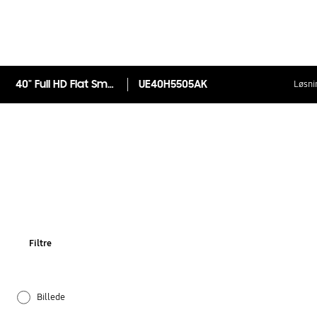
40" Full HD Flat Smart TV H5505
UE40H5505AK
Løsni
Filtre
Billede