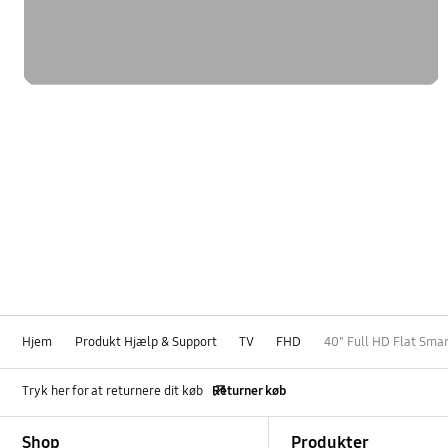
Hjem
Produkt Hjælp & Support
TV
FHD
40" Full HD Flat Sma
Tryk her for at returnere dit køb
Returner køb
Footer Navigation
Shop
Produkter