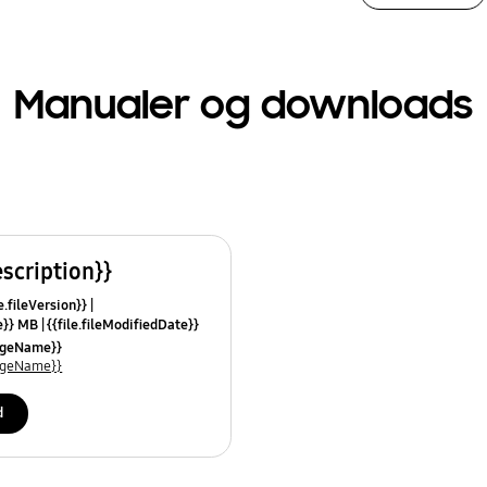
Manualer og downloads
escription}}
e.fileVersion}}
ze}} MB
{{file.fileModifiedDate}}
mes}}
uageName}}
uageName}}
d