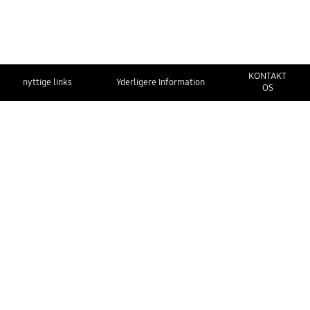
e
KONTAKT
nyttige links
Yderligere Information
OS