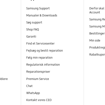
Samsung Support
Derfor skal
Account
Manualer & Downloads
Samsung R
Søg support
Samsung M
Shop FAQ
Bestillinge
Garanti
Min side
Find et Servicesenter
Produktregi
Fejlsøg og bestil reparation
Rabatkupo
Følg min reparation
Regulatorisk information
Reparationspriser
mblere
Premium Service
Chat
WhatsApp
Kontakt vores CEO