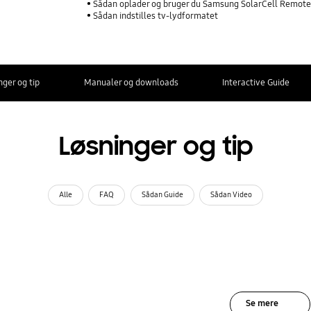
Sådan oplader og bruger du Samsung SolarCell Remot
Sådan indstilles tv-lydformatet
nger og tip
Manualer og downloads
Interactive Guide
Løsninger og tip
Alle
FAQ
Sådan Guide
Sådan Video
Se mere