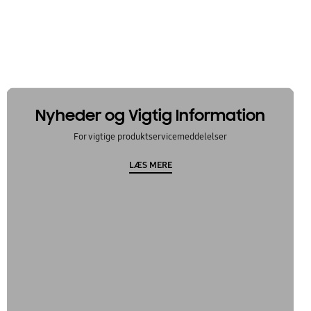
Nyheder og Vigtig Information
For vigtige produktservicemeddelelser
LÆS MERE