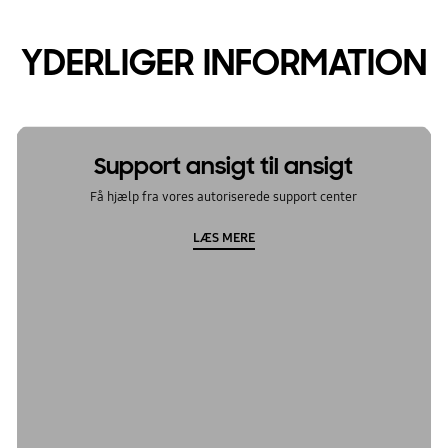
YDERLIGER INFORMATION
Support ansigt til ansigt
Få hjælp fra vores autoriserede support center
LÆS MERE