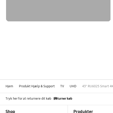
Hjem
Produkt Hjælp & Support
TV
UHD
43" RU6025 Smart 4
Tryk her for at returnere dit køb
Returner køb
Footer Navigation
Shop
Produkter