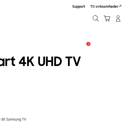
Support
Til virksomheder
Søg
Indkøbskurv
Log på/Tilmeld
Søg
2
Advarsel
art 4K UHD TV
e
r dit Samsung TV