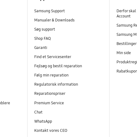
Samsung Support
Derfor skal
Account
Manualer & Downloads
Samsung R
Søg support
Samsung M
Shop FAQ
Bestillinge
Garanti
Min side
Find et Servicesenter
Produktregi
Fejlsøg og bestil reparation
Rabatkupo
Følg min reparation
Regulatorisk information
Reparationspriser
mblere
Premium Service
Chat
WhatsApp
Kontakt vores CEO