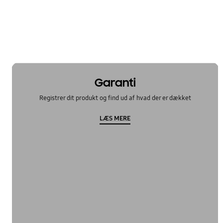
Garanti
Registrer dit produkt og find ud af hvad der er dækket
LÆS MERE