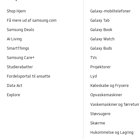
Shop Hjem
Galaxy-mobiltelefoner
Få mere ud af samsung.com
Galaxy Tab
Samsung Deals
Galaxy Book
AI Living
Galaxy Watch
SmartThings
Galaxy Buds
Samsung Care+
TVs
Studierabatter
Projektorer
Fordelsportal til ansatte
Lyd
Data Act
Køleskabe og Frysere
Explore
Opvaskemaskiner
Vaskemaskiner og Tørretu
Støvsugere
Skærme
Hukommelse og Lagring