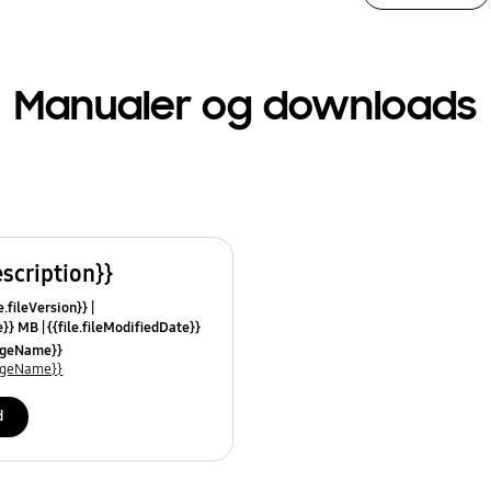
Manualer og downloads
escription}}
e.fileVersion}}
ze}} MB
{{file.fileModifiedDate}}
mes}}
uageName}}
uageName}}
d