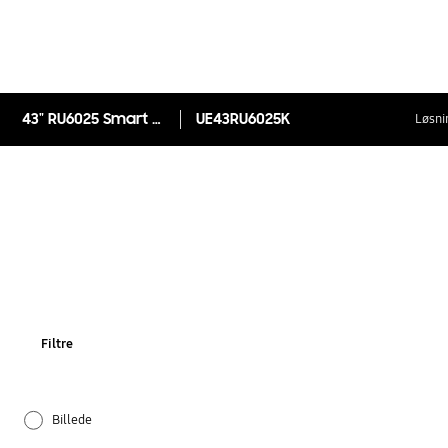
43" RU6025 Smart 4K UHD TV
UE43RU6025K
Løsni
Filtre
Billede