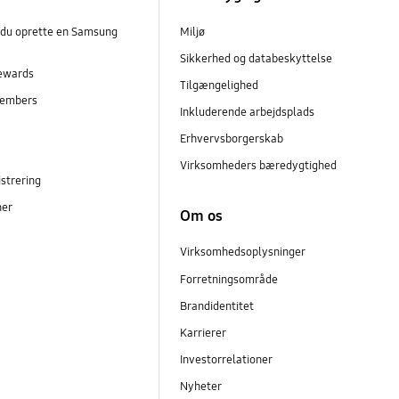
 du oprette en Samsung
Miljø
Sikkerhed og databeskyttelse
ewards
Tilgængelighed
embers
Inkluderende arbejdsplads
r
Erhvervsborgerskab
Virksomheders bæredygtighed
strering
ner
Om os
Virksomhedsoplysninger
Forretningsområde
Brandidentitet
Karrierer
Investorrelationer
Nyheter