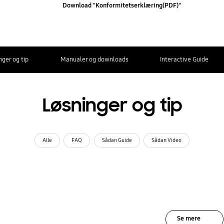
Download "Konformitetserklæring(PDF)"
nger og tip
Manualer og downloads
Interactive Guide
Løsninger og tip
Alle
FAQ
Sådan Guide
Sådan Video
Se mere