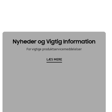
Nyheder og Vigtig Information
For vigtige produktservicemeddelelser
LÆS MERE