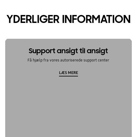
YDERLIGER INFORMATION
Support ansigt til ansigt
Få hjælp fra vores autoriserede support center
LÆS MERE