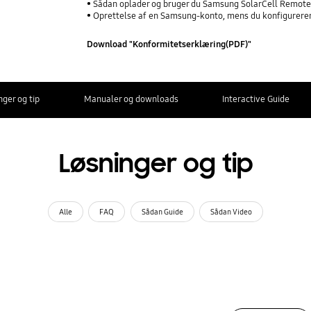
Sådan oplader og bruger du Samsung SolarCell Remot
Oprettelse af en Samsung-konto, mens du konfigurere
Download "Konformitetserklæring(PDF)"
nger og tip
Manualer og downloads
Interactive Guide
Løsninger og tip
Alle
FAQ
Sådan Guide
Sådan Video