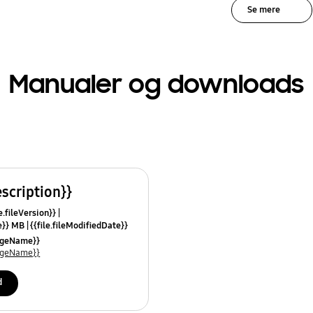
Se mere
Manualer og downloads
escription}}
e.fileVersion}}
ze}} MB
{{file.fileModifiedDate}}
mes}}
uageName}}
uageName}}
d