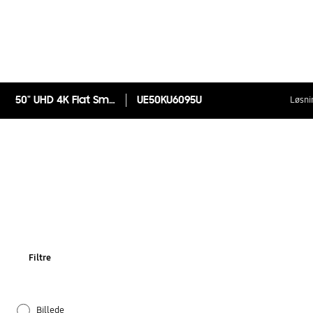
50" UHD 4K Flat Smart TV KU6095
UE50KU6095U
Løsni
Filtre
Billede