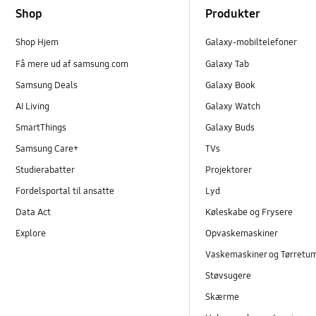
Shop
Produkter
Shop Hjem
Galaxy-mobiltelefoner
Få mere ud af samsung.com
Galaxy Tab
Samsung Deals
Galaxy Book
AI Living
Galaxy Watch
SmartThings
Galaxy Buds
Samsung Care+
TVs
Studierabatter
Projektorer
Fordelsportal til ansatte
Lyd
Data Act
Køleskabe og Frysere
Explore
Opvaskemaskiner
Vaskemaskiner og Tørretu
Støvsugere
Skærme