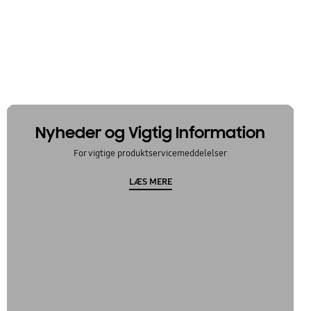
Nyheder og Vigtig Information
For vigtige produktservicemeddelelser
LÆS MERE