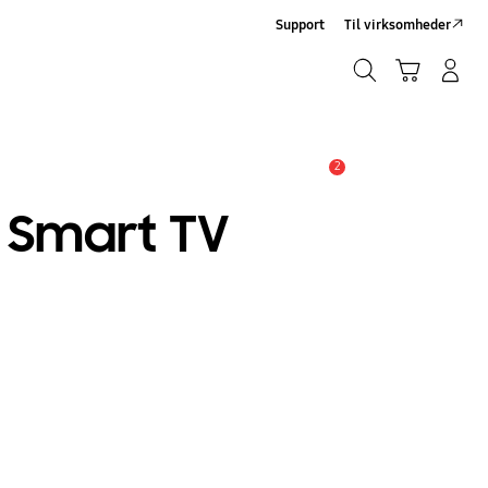
Support
Til virksomheder
Søg
Indkøbskurv
Log på/Tilmeld
Søg
2
Advarsel
t Smart TV