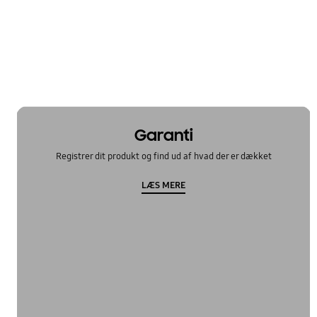
Garanti
Registrer dit produkt og find ud af hvad der er dækket
LÆS MERE