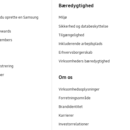
Bæredygtighed
 du oprette en Samsung
Miljø
Sikkerhed og databeskyttelse
ewards
Tilgængelighed
embers
Inkluderende arbejdsplads
r
Erhvervsborgerskab
Virksomheders bæredygtighed
strering
ner
Om os
Virksomhedsoplysninger
Forretningsområde
Brandidentitet
Karrierer
Investorrelationer