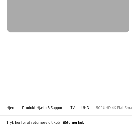
Hjem
Produkt Hjælp & Support
TV
UHD
50" UHD 4K Flat Sma
Tryk her for at returnere dit køb
Returner køb
Footer Navigation