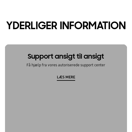
YDERLIGER INFORMATION
Support ansigt til ansigt
Få hjælp fra vores autoriserede support center
LÆS MERE