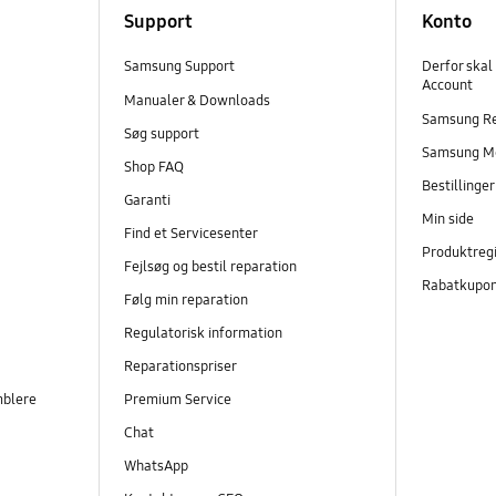
Support
Konto
Samsung Support
Derfor skal
Account
Manualer & Downloads
Samsung R
Søg support
Samsung M
Shop FAQ
Bestillinge
Garanti
Min side
Find et Servicesenter
Produktregi
Fejlsøg og bestil reparation
Rabatkupo
Følg min reparation
Regulatorisk information
Reparationspriser
mblere
Premium Service
Chat
WhatsApp