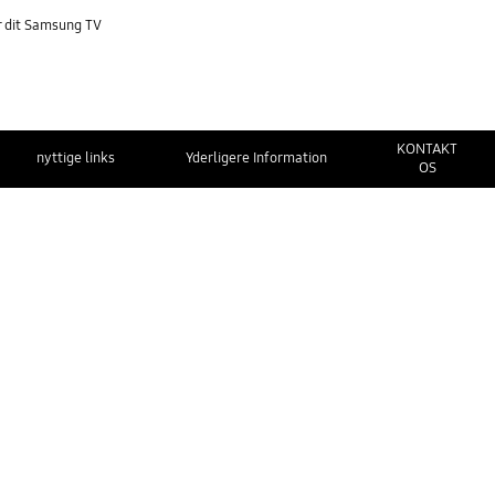
e
r dit Samsung TV
KONTAKT
nyttige links
Yderligere Information
OS