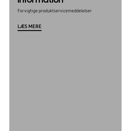
For vigtige produktservicemeddelelser
LÆS MERE