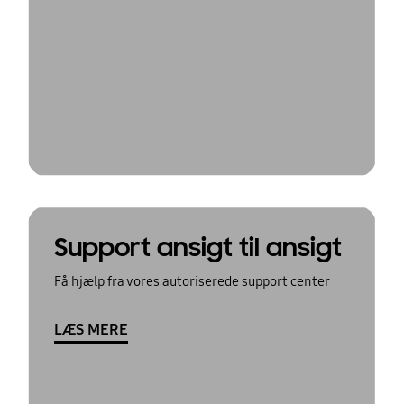
Support ansigt til ansigt
Få hjælp fra vores autoriserede support center
LÆS MERE