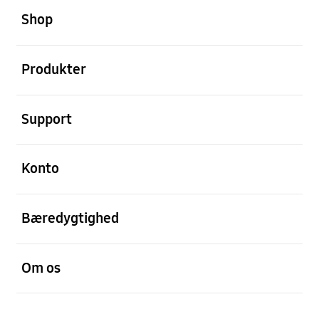
Shop
Åben
Produkter
Åben
Support
Åben
Konto
Åben
Bæredygtighed
Åben
Om os