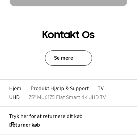
Kontakt Os
Se mere
Hjem
Produkt Hjælp & Support
TV
UHD
75" MU6175 Flat Smart 4K UHD TV
Tryk her for at returnere dit køb
Returner køb
Åben
Footer Navigation