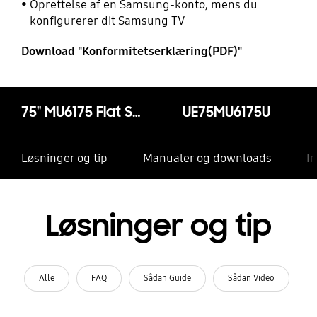
Oprettelse af en Samsung-konto, mens du
konfigurerer dit Samsung TV
Download "Konformitetserklæring(PDF)"
75" MU6175 Flat Smart 4K UHD TV
UE75MU6175U
Løsninger og tip
Manualer og downloads
I
Løsninger og tip
Alle
FAQ
Sådan Guide
Sådan Video