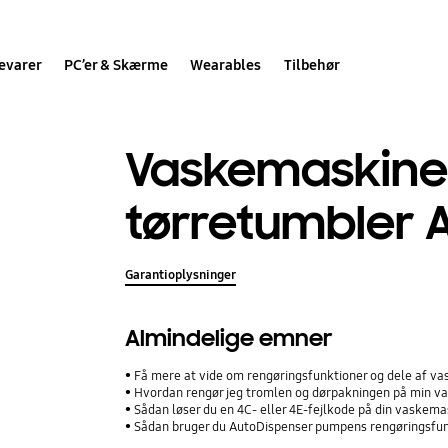
evarer
PC’er & Skærme
Wearables
Tilbehør
Vaskemaskin
tørretumbler A
Garantioplysninger
Almindelige emner
Få mere at vide om rengøringsfunktioner og dele af v
Hvordan rengør jeg tromlen og dørpakningen på min 
Sådan løser du en 4C- eller 4E-fejlkode på din vaskem
Sådan bruger du AutoDispenser pumpens rengøringsfu