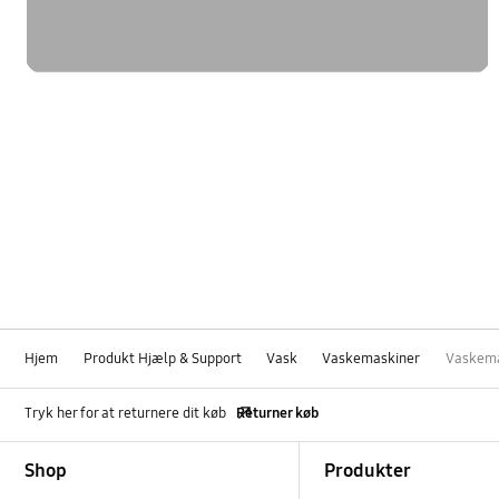
Hjem
Produkt Hjælp & Support
Vask
Vaskemaskiner
Vaskema
Tryk her for at returnere dit køb
Returner køb
Footer Navigation
Shop
Produkter