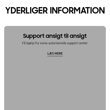
YDERLIGER INFORMATION
Support ansigt til ansigt
Få hjælp fra vores autoriserede support center
LÆS MERE