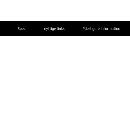
Spec
nyttige links
Yderligere Information
KONTAKT
OS