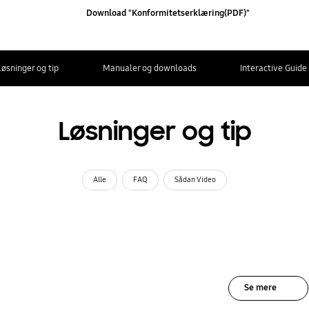
Download "Konformitetserklæring(PDF)"
Løsninger og tip
Manualer og downloads
Interactive Guide
Løsninger og tip
Alle
FAQ
Sådan Video
Se mere