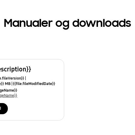
Manualer og downloads
escription}}
e.fileVersion}}
ze}} MB
{{file.fileModifiedDate}}
mes}}
uageName}}
uageName}}
d