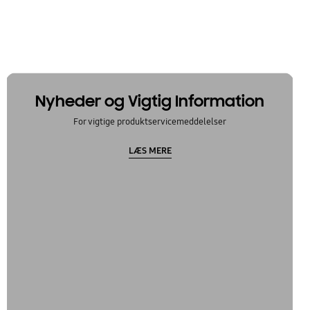
Nyheder og Vigtig Information
For vigtige produktservicemeddelelser
LÆS MERE