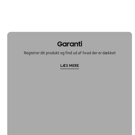
Garanti
Registrer dit produkt og find ud af hvad der er dækket
LÆS MERE