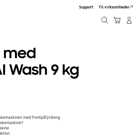
Support
Til virksomheder
Søg
Indkøbskurv
Log på/Tilmeld
Søg
e med
I Wash 9 kg
askemaskinen med frontpåfyldning
vaskemaskine?
askine
nktion