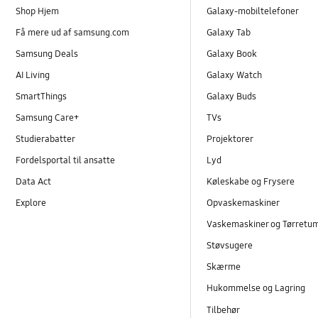
Shop Hjem
Galaxy-mobiltelefoner
Få mere ud af samsung.com
Galaxy Tab
Samsung Deals
Galaxy Book
AI Living
Galaxy Watch
SmartThings
Galaxy Buds
Samsung Care+
TVs
Studierabatter
Projektorer
Fordelsportal til ansatte
Lyd
Data Act
Køleskabe og Frysere
Explore
Opvaskemaskiner
Vaskemaskiner og Tørretu
Støvsugere
Skærme
Hukommelse og Lagring
Tilbehør