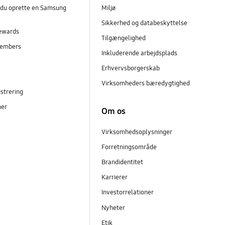
 du oprette en Samsung
Miljø
Sikkerhed og databeskyttelse
ewards
Tilgængelighed
embers
Inkluderende arbejdsplads
r
Erhvervsborgerskab
Virksomheders bæredygtighed
strering
ner
Om os
Virksomhedsoplysninger
Forretningsområde
Brandidentitet
Karrierer
Investorrelationer
Nyheter
Etik