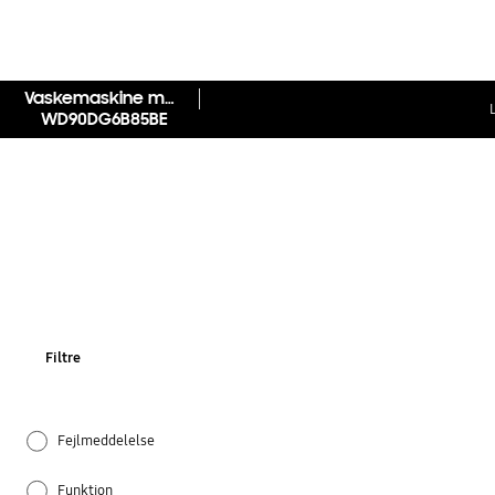
Vaskemaskine med tørretumbler AI Wash 9 kg
WD90DG6B85BE
Filtre
Fejlmeddelelse
Funktion