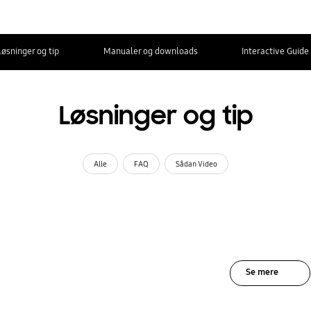
Løsninger og tip
Manualer og downloads
Interactive Guide
Løsninger og tip
Alle
FAQ
Sådan Video
Se mere