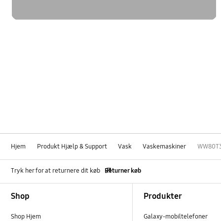
Hjem
Produkt Hjælp & Support
Vask
Vaskemaskiner
WW80T3
Tryk her for at returnere dit køb
Returner køb
Footer Navigation
Shop
Produkter
Shop Hjem
Galaxy-mobiltelefoner