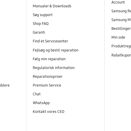
Account
Manualer & Downloads
Samsung R
Søg support
Samsung M
Shop FAQ
Bestillinge
Garanti
Min side
Find et Servicesenter
Produktregi
Fejlsøg og bestil reparation
Rabatkupo
Følg min reparation
Regulatorisk information
Reparationspriser
mblere
Premium Service
Chat
WhatsApp
Kontakt vores CEO