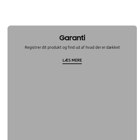
Garanti
Registrer dit produkt og find ud af hvad der er dækket
LÆS MERE