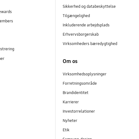
Sikkerhed og databeskyttelse
ewards
Tilgængelighed
embers
Inkluderende arbejdsplads
r
Erhvervsborgerskab
Virksomheders bæredygtighed
strering
ner
Om os
Virksomhedsoplysninger
Forretningsområde
Brandidentitet
Karrierer
Investorrelationer
Nyheter
Etik