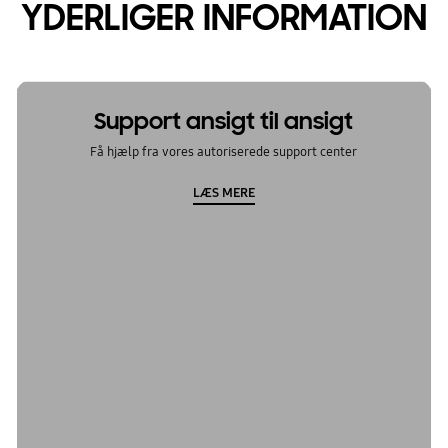
YDERLIGER INFORMATION
Support ansigt til ansigt
Få hjælp fra vores autoriserede support center
LÆS MERE