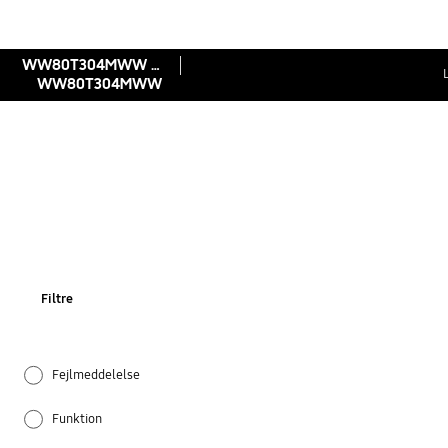
WW80T304MWW Vaskemaskine, 8 kg
WW80T304MWW
Filtre
Fejlmeddelelse
Funktion