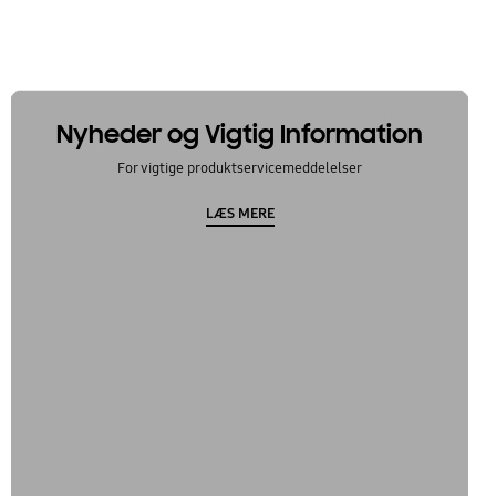
Nyheder og Vigtig Information
For vigtige produktservicemeddelelser
LÆS MERE