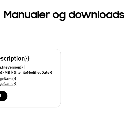
Manualer og downloads
escription}}
e.fileVersion}}
ze}} MB
{{file.fileModifiedDate}}
mes}}
uageName}}
uageName}}
d