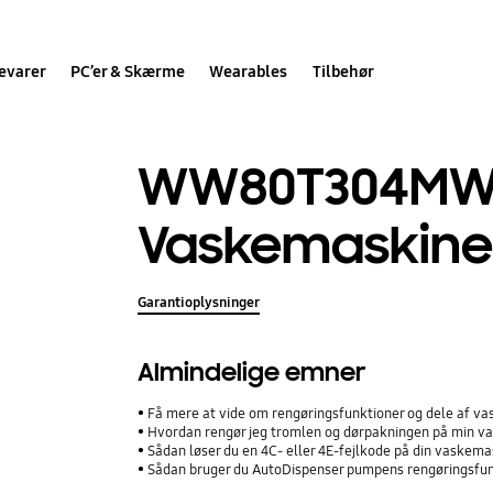
evarer
PC’er & Skærme
Wearables
Tilbehør
WW80T304M
Vaskemaskine,
Garantioplysninger
Almindelige emner
Få mere at vide om rengøringsfunktioner og dele af v
Hvordan rengør jeg tromlen og dørpakningen på min 
Sådan løser du en 4C- eller 4E-fejlkode på din vaskem
Sådan bruger du AutoDispenser pumpens rengøringsfu