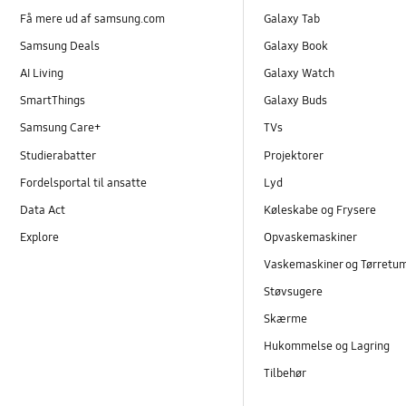
Få mere ud af samsung.com
Galaxy Tab
Samsung Deals
Galaxy Book
AI Living
Galaxy Watch
SmartThings
Galaxy Buds
Samsung Care+
TVs
Studierabatter
Projektorer
Fordelsportal til ansatte
Lyd
Data Act
Køleskabe og Frysere
Explore
Opvaskemaskiner
Vaskemaskiner og Tørretu
Støvsugere
Skærme
Hukommelse og Lagring
Tilbehør