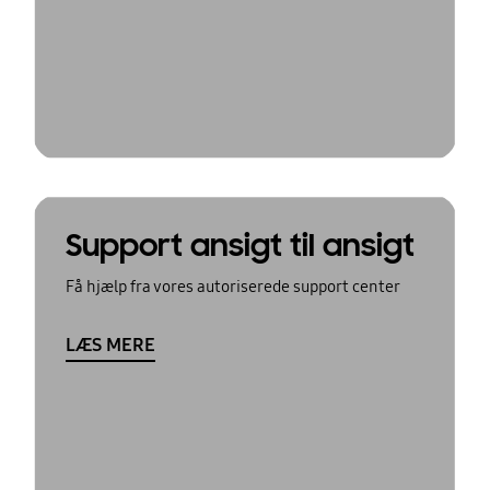
Support ansigt til ansigt
Få hjælp fra vores autoriserede support center
LÆS MERE