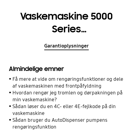
Vaskemaskine 5000
Series
WW80T504CAT/S4
Garantioplysninger
EcoBubble™ 8kg
Almindelige emner
Få mere at vide om rengøringsfunktioner og dele
af vaskemaskinen med frontpåfyldning
Hvordan rengør jeg tromlen og dørpakningen på
min vaskemaskine?
Sådan løser du en 4C- eller 4E-fejlkode på din
vaskemaskine
Sådan bruger du AutoDispenser pumpens
rengøringsfunktion