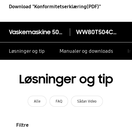
Download "Konformitetserklæring(PDF)"
Vaskemaskine 5000 Series WW80T504CAT/S4 EcoBubble™ 8kg
WW80T504CAT
Løsninger og tip
Manualer og downloads
I
Løsninger og tip
Alle
FAQ
Sådan Video
Filtre