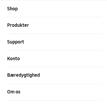
Åben
Footer Navigation
Shop
Åben
Produkter
Åben
Support
Åben
Konto
Åben
Bæredygtighed
Åben
Om os