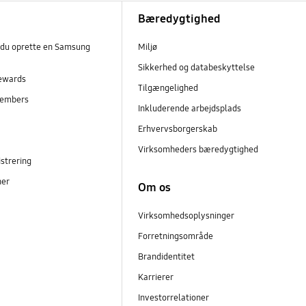
Bæredygtighed
 du oprette en Samsung
Miljø
Sikkerhed og databeskyttelse
ewards
Tilgængelighed
embers
Inkluderende arbejdsplads
r
Erhvervsborgerskab
Virksomheders bæredygtighed
strering
ner
Om os
Virksomhedsoplysninger
Forretningsområde
Brandidentitet
Karrierer
Investorrelationer