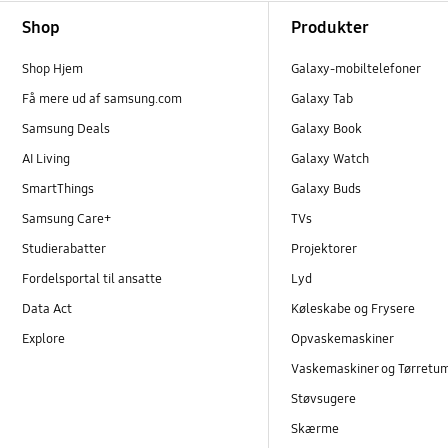
Footer Navigation
Shop
Produkter
Shop Hjem
Galaxy-mobiltelefoner
Få mere ud af samsung.com
Galaxy Tab
Samsung Deals
Galaxy Book
AI Living
Galaxy Watch
SmartThings
Galaxy Buds
Samsung Care+
TVs
Studierabatter
Projektorer
Fordelsportal til ansatte
Lyd
Data Act
Køleskabe og Frysere
Explore
Opvaskemaskiner
Vaskemaskiner og Tørretu
Støvsugere
Skærme