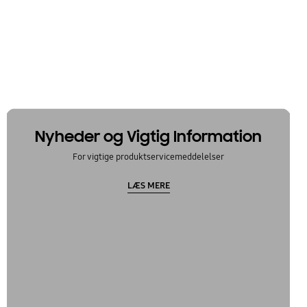
Nyheder og Vigtig Information
For vigtige produktservicemeddelelser
LÆS MERE