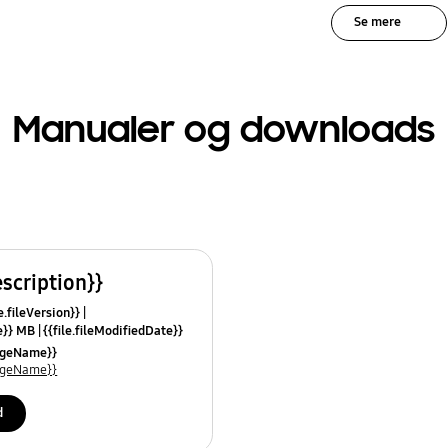
Se mere
Manualer og downloads
escription}}
e.fileVersion}}
ze}} MB
{{file.fileModifiedDate}}
mes}}
uageName}}
uageName}}
d