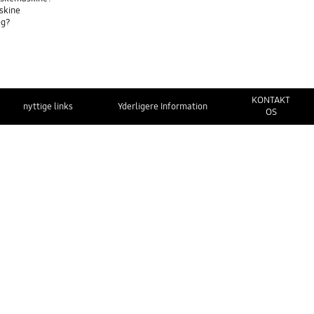
askine
eg?
KONTAKT
nyttige links
Yderligere Information
OS