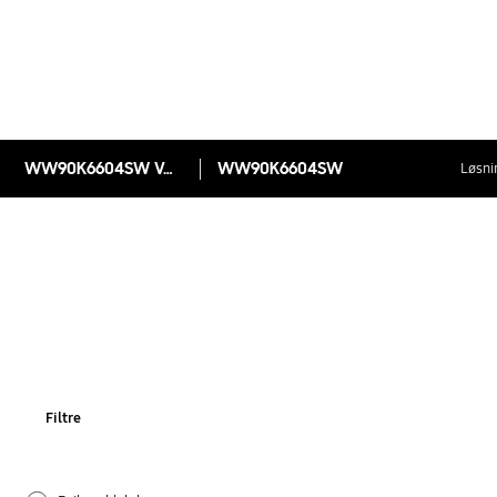
WW90K6604SW Vaskemaskine med ecobubble™, 9 kg
WW90K6604SW
Løsni
Filtre