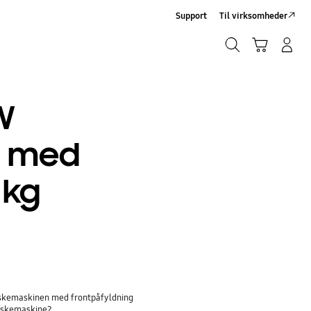
Support
Til virksomheder
Søg
Indkøbskurv
Log på/Tilmeld
Søg
W
e med
 kg
askemaskinen med frontpåfyldning
vaskemaskine?