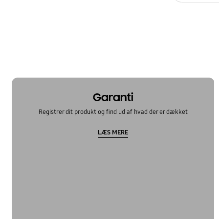
OT_Others
Garanti
Registrer dit produkt og find ud af hvad der er dækket
LÆS MERE