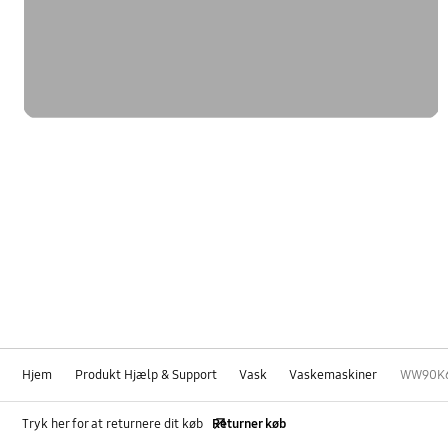
Hjem
Produkt Hjælp & Support
Vask
Vaskemaskiner
WW90K6
Tryk her for at returnere dit køb
Returner køb