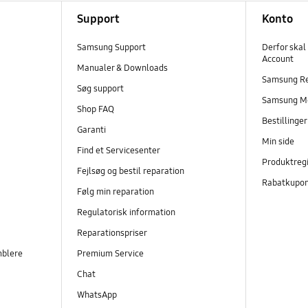
Support
Konto
Samsung Support
Derfor skal
Account
Manualer & Downloads
Samsung R
Søg support
Samsung M
Shop FAQ
Bestillinge
Garanti
Min side
Find et Servicesenter
Produktregi
Fejlsøg og bestil reparation
Rabatkupo
Følg min reparation
Regulatorisk information
Reparationspriser
mblere
Premium Service
Chat
WhatsApp