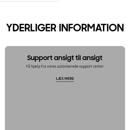
YDERLIGER INFORMATION
Support ansigt til ansigt
Få hjælp fra vores autoriserede support center
LÆS MERE