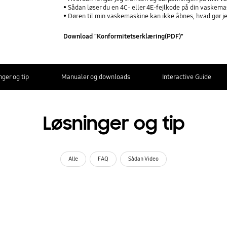
Sådan løser du en 4C- eller 4E-fejlkode på din vaskem
Døren til min vaskemaskine kan ikke åbnes, hvad gør j
Download "Konformitetserklæring(PDF)"
nger og tip
Manualer og downloads
Interactive Guide
Løsninger og tip
Alle
FAQ
Sådan Video