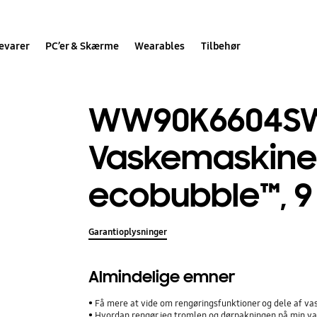
evarer
PC’er & Skærme
Wearables
Tilbehør
WW90K6604S
Vaskemaskin
ecobubble™, 9
Garantioplysninger
Almindelige emner
Få mere at vide om rengøringsfunktioner og dele af v
Hvordan rengør jeg tromlen og dørpakningen på min 