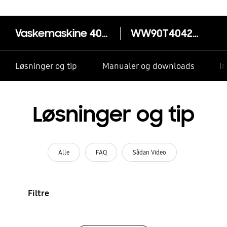
Vaskemaskine 4000 Series WW90T4042CT/EE 9kg
WW90T4042CT
Løsninger og tip
Manualer og downloads
I
Løsninger og tip
Alle
FAQ
Sådan Video
Filtre