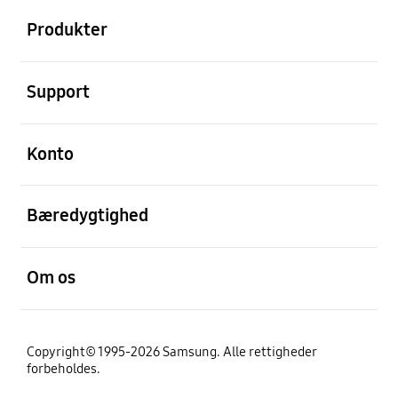
Produkter
Åben
Support
Åben
Konto
Åben
Bæredygtighed
Åben
Om os
Copyright© 1995-2026 Samsung. Alle rettigheder
forbeholdes.