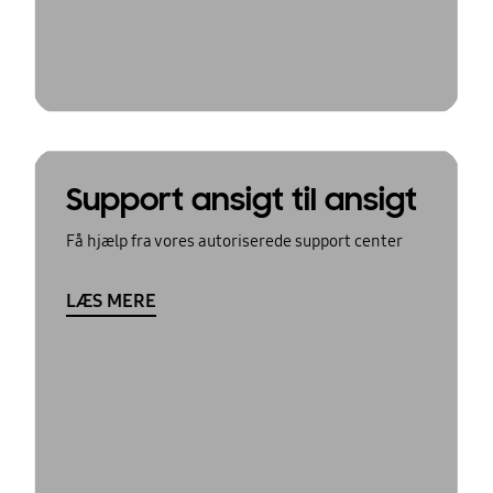
Support ansigt til ansigt
Få hjælp fra vores autoriserede support center
LÆS MERE