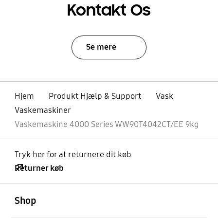
Kontakt Os
Se mere
Hjem
Produkt Hjælp & Support
Vask
Vaskemaskiner
Vaskemaskine 4000 Series WW90T4042CT/EE 9kg
Tryk her for at returnere dit køb
Returner køb
Åben
Footer Navigation
Shop
Åben