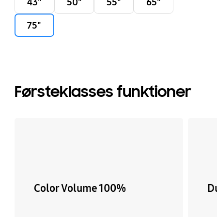
43"
50"
55"
65"
75"
Førsteklasses funktioner
Color Volume 100%
D