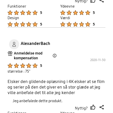
Nyttig?
thumb
share
Funktioner
Ydeevne
up
Product Ratings :
Product Ratings :
5
5
Design
Værdi
Product Ratings :
Product Ratings :
5
5
AlexanderBach
Anmeldelse mod
kompensation
Open Tooltip Layer
2020-11-30
Product Ratings :
5
størrelse : 75"
Elsker den glidende opløsning i 4K elsker at se film
og serier på den det giver en så stor glæde at jeg
ville anbefale det til alle jeg kender
Jeg anbefalede dette produkt.
Nyttig?