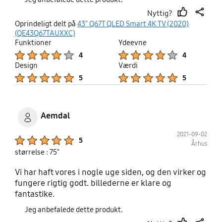
Nyttig?
thumb
share
Oprindeligt delt på
43" Q67T QLED Smart 4K TV (2020)
up
(QE43Q67TAUXXC)
Funktioner
Ydeevne
Product Ratings :
Product Ratings :
4
4
Design
Værdi
Product Ratings :
Product Ratings :
5
5
Aemdal
2021-09-02
Product Ratings :
5
Århus
størrelse : 75"
Vi har haft vores i nogle uge siden, og den virker og
fungere rigtig godt. billederne er klare og
fantastike.
Jeg anbefalede dette produkt.