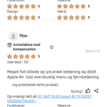
thumb
share
Funktioner
Ydeevne
up
Product Ratings :
Product Ratings :
5
5
Design
Værdi
Product Ratings :
Product Ratings :
5
5
Pjso
Anmeldelse mod
kompensation
Open Tooltip Layer
2020-11-30
Product Ratings :
5
størrelse : 50"
Meget flot billede og lyd.enkel betjening og djlidt
Apple Air. God overskuelig menu og fjernbetjening
Jeg anbefalede dette produkt.
Nyttig?
thumb
share
Oprindeligt delt på
50" Q67T QLED Smart 4K TV (2020)
up
(QE50Q67TAUXXC)
Funktioner
Ydeevne