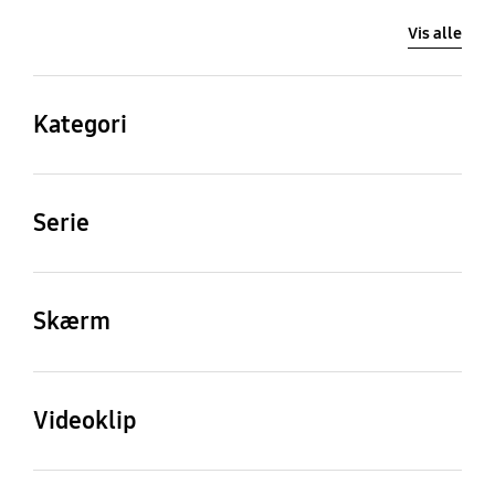
Vis alle
Kategori
QLED
Serie
6
Skærm
Skærmstørrelse
Opløsning
75"
3,840 x 2,160
Videoklip
Picture Engine
PQI (Picture Quality
Index)