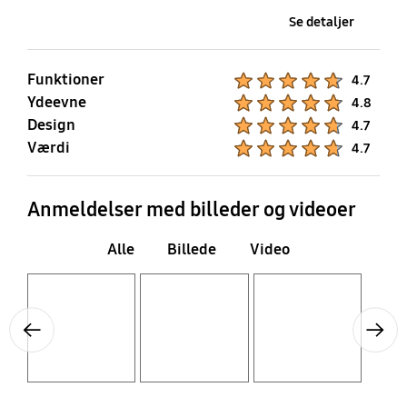
Se detaljer
Ja
Ja
Strømkabel
Ja
Funktioner
Product Ratings :
4.7
IPv6 Support
MBR Support
Ydeevne
Product Ratings :
4.8
Ja
Ja
Design
Product Ratings :
4.7
Værdi
Product Ratings :
4.7
Anmeldelser med billeder og videoer
Alle
Billede
Video
Layer popup open
Layer popup open
Layer popup open
Previous
Next