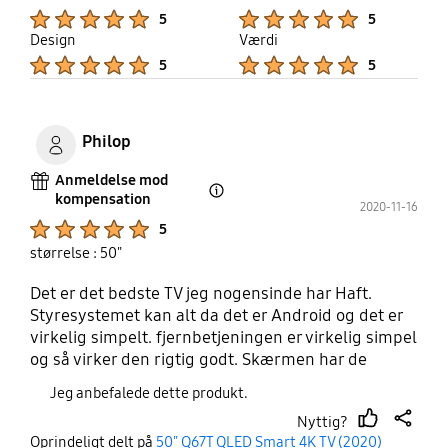
Product Ratings :
Product Ratings :
5
5
Design
Værdi
Product Ratings :
Product Ratings :
5
5
Philop
Anmeldelse mod
kompensation
Open Tooltip Layer
2020-11-16
Product Ratings :
5
størrelse : 50"
Det er det bedste TV jeg nogensinde har Haft.
Styresystemet kan alt da det er Android og det er
virkelig simpelt. fjernbetjeningen er virkelig simpel
og så virker den rigtig godt. Skærmen har de
flotteste farver og højttalerene er virkelig gode.
Jeg anbefalede dette produkt.
Jeg har aldrig haft eller set et bedre TV!
Nyttig?
thumb
share
Oprindeligt delt på
50" Q67T QLED Smart 4K TV (2020)