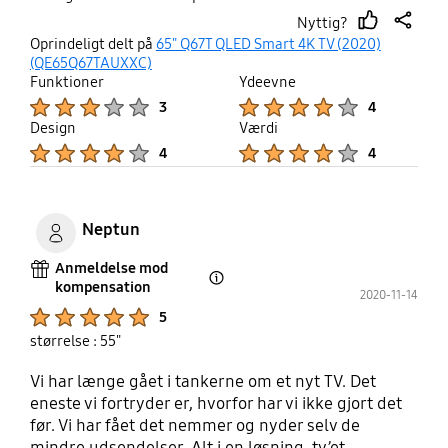
Nyttig?
thumb
share
Oprindeligt delt på
65" Q67T QLED Smart 4K TV (2020)
up
(QE65Q67TAUXXC)
Funktioner
Ydeevne
Product Ratings :
Product Ratings :
3
4
Design
Værdi
Product Ratings :
Product Ratings :
4
4
Neptun
Anmeldelse mod
kompensation
Open Tooltip Layer
2020-11-14
Product Ratings :
5
størrelse : 55"
Vi har længe gået i tankerne om et nyt TV. Det
eneste vi fortryder er, hvorfor har vi ikke gjort det
før. Vi har fået det nemmer og nyder selv de
mindre udsendelser. Alt i en løsning, tv’et