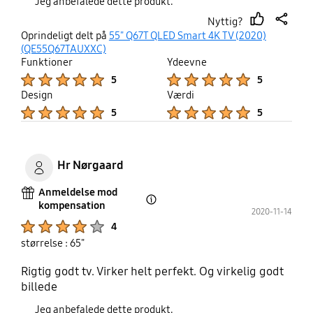
Jeg anbefalede dette produkt.
Nyttig?
thumb
share
Oprindeligt delt på
55" Q67T QLED Smart 4K TV (2020)
up
(QE55Q67TAUXXC)
Funktioner
Ydeevne
Product Ratings :
Product Ratings :
5
5
Design
Værdi
Product Ratings :
Product Ratings :
5
5
Hr Nørgaard
Anmeldelse mod
kompensation
Open Tooltip Layer
2020-11-14
Product Ratings :
4
størrelse : 65"
Rigtig godt tv. Virker helt perfekt. Og virkelig godt
billede
Jeg anbefalede dette produkt.