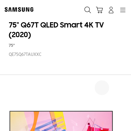
Skip
to
Søg
Indkøbskurv
Navigation
Log på
content
75" Q67T QLED Smart 4K TV
(2020)
75"
QE75Q67TAUXXC
75
Q
Q
S
4