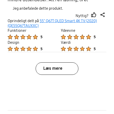
samarbejder selv med andre enheder.
Jeg anbefalede dette produkt.
Nyttig?
thumb
share
Oprindeligt delt på
55" Q67T QLED Smart 4K TV (2020)
up
(QE55Q67TAUXXC)
Funktioner
Ydeevne
Product Ratings :
Product Ratings :
5
5
Design
Værdi
Product Ratings :
Product Ratings :
5
5
Læs mere
bazaarvoice Certification Label