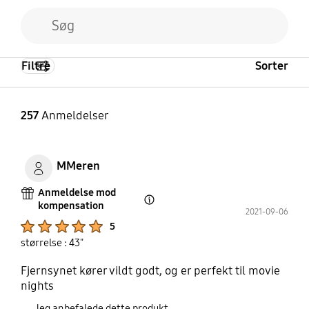
Filtre
Sorter
257
Anmeldelser
MMeren
Anmeldelse mod
kompensation
Open Tooltip Layer
2021-09-06
Product Ratings :
5
størrelse : 43"
Fjernsynet kører vildt godt, og er perfekt til movie
nights
Jeg anbefalede dette produkt.