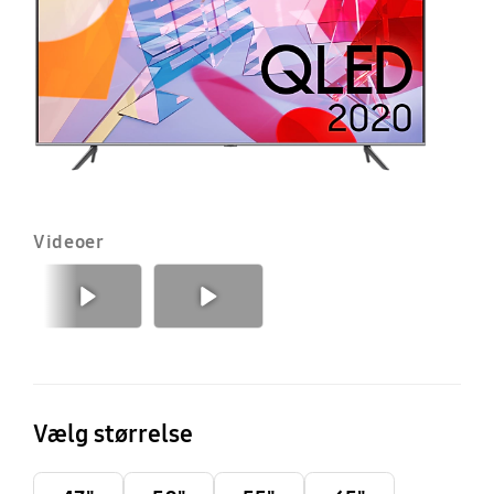
T
(2
Videoer
Forrige
Næste
Vælg størrelse