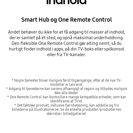
indhold
Smart Hub og One Remote Control
Andet behøver du ikke for at få adgang til masser af indhold,
der er samlet på ét sted, og opnå maksimal underholdning.
Den fleksible One Remote Control gør alting nemt, så du
hurtigt finder indhold i apps, på din TV-boks eller spilkonsol
eller fra TV-kanaler.
* Nogle tjenester bliver muligvis først tilgængelige, efter at de nye TV-
modeller er lanceret.
* Adgang til tjenesterne kan variere afhængigt af region og tilbydes muligvis
ikke alle steder.
* One Remote Control kan kontrollere mange kompatible enheder, som kan
identificeres af TV'et.
* Det faktiske produkt, inklusive fjernbetjening, kan adskille sig fra
billederne på illustrationerne. Se de enkelte produkter/produkternes
størrelse i billedgalleriet.