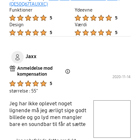
up
(QE50Q67TAUXXC)
Funktioner
Ydeevne
Product Ratings :
Product Ratings :
5
5
Design
Værdi
Product Ratings :
Product Ratings :
5
5
Jaxx
Anmeldelse mod
kompensation
Open Tooltip Layer
2020-11-14
Product Ratings :
5
størrelse : 55"
Jeg har ikke oplevet noget
play video
lignende må jeg ærligt sige godt
billede og go lyd men mangler
Layer popup open
bare en soundbar til får at sætte
prikken over i'et