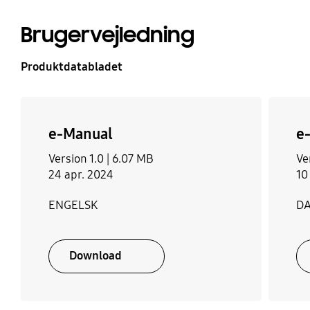
Brugervejledning
Produktdatabladet
e-Manual
e
Version 1.0 |
6.07 MB
Ve
24 apr. 2024
10
ENGELSK
D
Download