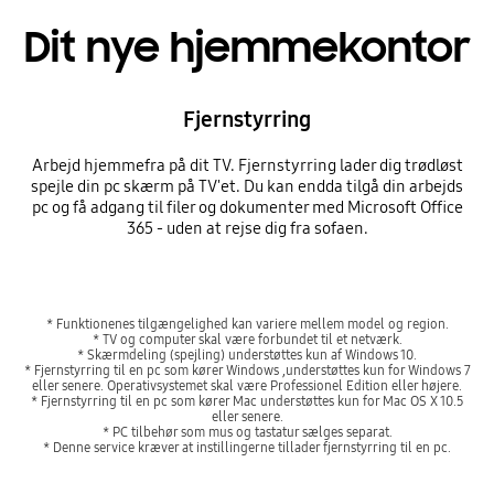
Dit nye hjemmekontor
Fjernstyrring
Arbejd hjemmefra på dit TV. Fjernstyrring lader dig trødløst
spejle din pc skærm på TV'et. Du kan endda tilgå din arbejds
pc og få adgang til filer og dokumenter med Microsoft Office
365 - uden at rejse dig fra sofaen.
* Funktionenes tilgængelighed kan variere mellem model og region.
* TV og computer skal være forbundet til et netværk.
* Skærmdeling (spejling) understøttes kun af Windows 10.
* Fjernstyrring til en pc som kører Windows ,understøttes kun for Windows 7
eller senere. Operativsystemet skal være Professionel Edition eller højere.
* Fjernstyrring til en pc som kører Mac understøttes kun for Mac OS X 10.5
eller senere.
* PC tilbehør som mus og tastatur sælges separat.
* Denne service kræver at instillingerne tillader fjernstyrring til en pc.