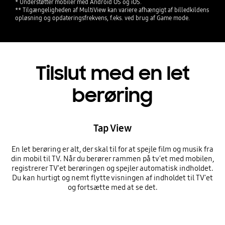
* Understøtter mobiler med Android OS og iOS.
** Tilgængeligheden af MultiView kan variere afhængigt af billedkildens
opløsning og opdateringsfrekvens, f.eks. ved brug af Game mode.
Tilslut med en let
berøring
Tap View
En let berøring er alt, der skal til for at spejle film og musik fra
din mobil til TV. Når du berører rammen på tv'et med mobilen,
registrerer TV'et berøringen og spejler automatisk indholdet.
Du kan hurtigt og nemt flytte visningen af indholdet til TV'et
og fortsætte med at se det.