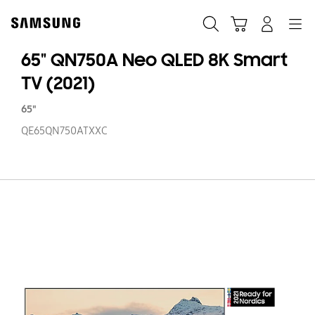
Skip
to
Søg
Indkøbskurv
Navigation
Log på
content
65" QN750A Neo QLED 8K Smart
TV (2021)
65"
QE65QN750ATXXC
65
Q
N
Q
8