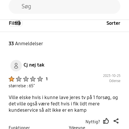
Filtre
Sorter
33
Anmeldelser
Cj nej tak
2023-10-25
Product Ratings :
1
Odense
størrelse : 65"
Ville elske hvis i kunne lave jeres tv på 1 forsøg, og
det ville også være fedt hvis i fik lidt mere
kundeservice så alt ikke er en kamp
Nyttig?
thumb
share
Funktioner
Ydeevne