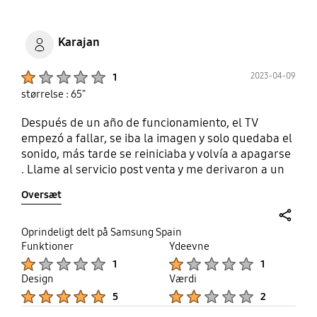
Karajan
Product Ratings :
2023-04-09
1
størrelse : 65"
Después de un año de funcionamiento, el TV
empezó a fallar, se iba la imagen y solo quedaba el
sonido, más tarde se reiniciaba y volvía a apagarse
. Llame al servicio post venta y me derivaron a un
centro, comunicación por wasap , tardo casi un mes
Oversæt
en contactar, vinieron y se llevaron el TV, me
dejaron uno de sustitución, han pasado 3 semanas
y aún no se nada de mi TV, menos mas que esta en
share
Oprindeligt delt på Samsung Spain
garantía en caso contrario no sé que hubiera
Funktioner
Ydeevne
Product Ratings :
Product Ratings :
hecho. Y sigo esperando …
1
1
Design
Værdi
Product Ratings :
Product Ratings :
5
2