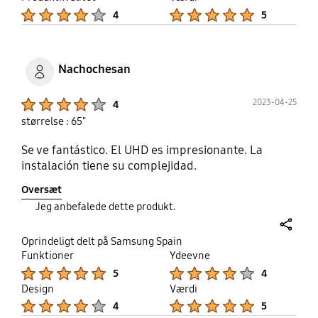
Product Ratings :
Product Ratings :
4
5
Nachochesan
Product Ratings :
2023-04-25
4
størrelse : 65"
Se ve fantástico. El UHD es impresionante. La
instalación tiene su complejidad.
Oversæt
Jeg anbefalede dette produkt.
share
Oprindeligt delt på Samsung Spain
Funktioner
Ydeevne
Product Ratings :
Product Ratings :
5
4
Design
Værdi
Product Ratings :
Product Ratings :
4
5