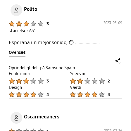
Polito
Product Ratings :
2023-03-09
3
størrelse : 65"
Esperaba un mejor sonido, 😑 .....................
Oversæt
share
Oprindeligt delt på Samsung Spain
Funktioner
Ydeevne
Product Ratings :
Product Ratings :
3
2
Design
Værdi
Product Ratings :
Product Ratings :
4
4
Oscarmeganers
Product Ratings :
2023-02-26