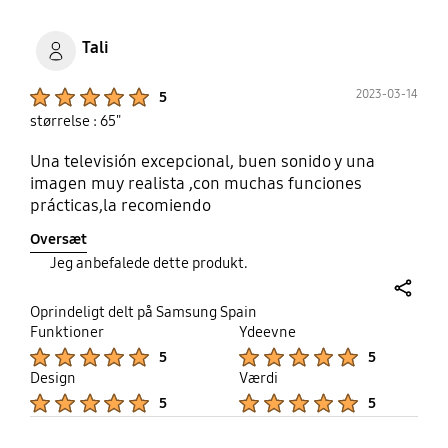
Tali
Product Ratings :
2023-03-14
5
størrelse : 65"
Una televisión excepcional, buen sonido y una
imagen muy realista ,con muchas funciones
prácticas,la recomiendo
Oversæt
Jeg anbefalede dette produkt.
share
Oprindeligt delt på Samsung Spain
Funktioner
Ydeevne
Product Ratings :
Product Ratings :
5
5
Design
Værdi
Product Ratings :
Product Ratings :
5
5