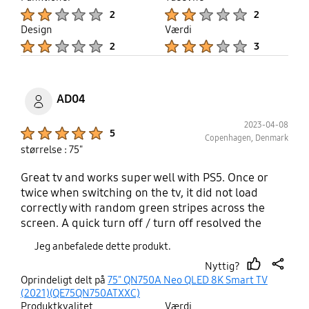
up
Product Ratings :
Product Ratings :
2
2
Design
Værdi
Product Ratings :
Product Ratings :
2
3
AD04
2023-04-08
Product Ratings :
5
Copenhagen, Denmark
størrelse : 75"
Great tv and works super well with PS5. Once or
twice when switching on the tv, it did not load
correctly with random green stripes across the
screen. A quick turn off / turn off resolved the
issue. For the price, size and quality, I would
Jeg anbefalede dette produkt.
definitely recommend it.
Nyttig?
thumb
share
Oprindeligt delt på
75" QN750A Neo QLED 8K Smart TV
up
(2021)(QE75QN750ATXXC)
Produktkvalitet
Værdi