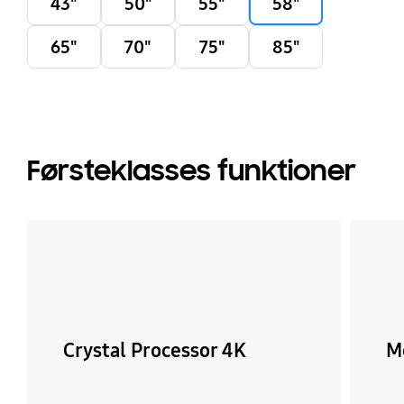
43"
50"
55"
58"
65"
70"
75"
85"
Førsteklasses funktioner
Crystal Processor 4K
M