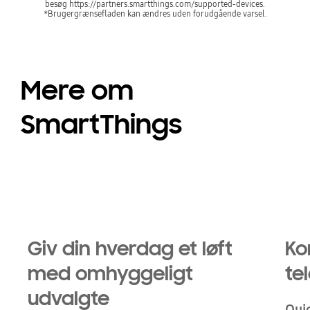
besøg https://partners.smartthings.com/supported-devices.
*Brugergrænsefladen kan ændres uden forudgående varsel.
Mere om
SmartThings
Playing video
Giv din hverdag et løft
Ko
med omhyggeligt
te
udvalgte
Qui