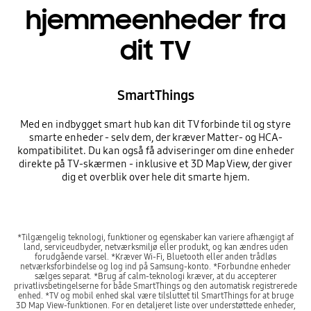
hjemmeenheder fra
dit TV
SmartThings
Med en indbygget smart hub kan dit TV forbinde til og styre
smarte enheder - selv dem, der kræver Matter- og HCA-
kompatibilitet. Du kan også få adviseringer om dine enheder
direkte på TV-skærmen - inklusive et 3D Map View, der giver
dig et overblik over hele dit smarte hjem.
Playing video
*Tilgængelig teknologi, funktioner og egenskaber kan variere afhængigt af
land, serviceudbyder, netværksmiljø eller produkt, og kan ændres uden
forudgående varsel. *Kræver Wi-Fi, Bluetooth eller anden trådløs
netværksforbindelse og log ind på Samsung-konto. *Forbundne enheder
sælges separat. *Brug af calm-teknologi kræver, at du accepterer
privatlivsbetingelserne for både SmartThings og den automatisk registrerede
enhed. *TV og mobil enhed skal være tilsluttet til SmartThings for at bruge
3D Map View-funktionen. For en detaljeret liste over understøttede enheder,