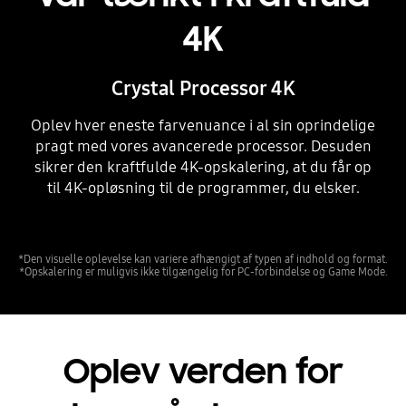
4K
Crystal Processor 4K
Oplev hver eneste farvenuance i al sin oprindelige
pragt med vores avancerede processor. Desuden
sikrer den kraftfulde 4K-opskalering, at du får op
til 4K-opløsning til de programmer, du elsker.
Playing video
*Den visuelle oplevelse kan variere afhængigt af typen af indhold og format.
*Opskalering er muligvis ikke tilgængelig for PC-forbindelse og Game Mode.
Oplev verden for