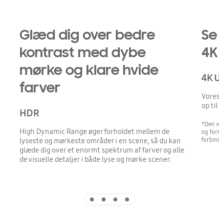
Glæd dig over bedre
Se
kontrast med dybe
4K
mørke og klare hvide
4K 
farver
Vores
op ti
HDR
*Den v
High Dynamic Range øger forholdet mellem de
og for
forbin
lyseste og mørkeste områder i en scene, så du kan
glæde dig over et enormt spektrum af farver og alle
de visuelle detaljer i både lyse og mørke scener.
Indicator 1
Indicator 2
Indicator 3
Indicator 4