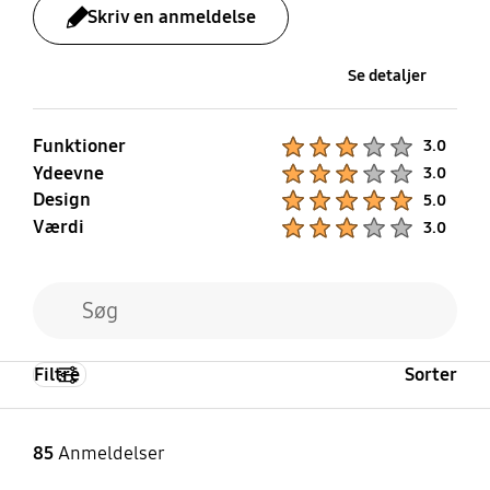
Closed Caption
Slow Button Repeat,
Skriv en anmeldelse
(Subtitle), Multi-output
Remote Control App. for
Audio, Sign Language
All
Se detaljer
Zoom
Funktioner
Product Ratings :
3.0
Ydeevne
Product Ratings :
3.0
Design
Product Ratings :
5.0
Værdi
Product Ratings :
3.0
Filtre
Sorter
85
Anmeldelser