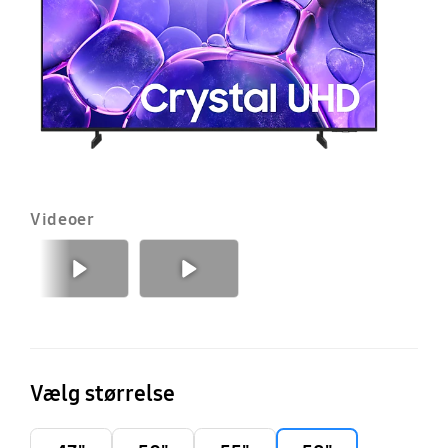
S
T
(2
Videoer
Forrige
Næste
Vælg størrelse