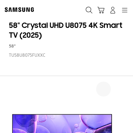
Skip
to
Søg
Indkøbskurv
Navigation
Log på
content
58" Crystal UHD U8075 4K Smart
TV (2025)
58"
TU58U8075FUXXC
58
Cr
U
U8
4