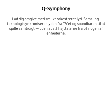
Q-Symphony
Lad dig omgive med smukt orkestreret lyd. Samsung-
teknologi synkroniserer lyden fra TV'et og soundbaren til at
spille samtidigt — uden at slå højttalerne fra på nogen af
enhederne.
A TV shows a concert scene. When Q-Symphony is off, the soundbar under the TV plays audio by itself, giving off small sound waves. When Q-Symphony is on, the TV and soundbar play audio together, with both giving off large sound waves in sync.
Playing video