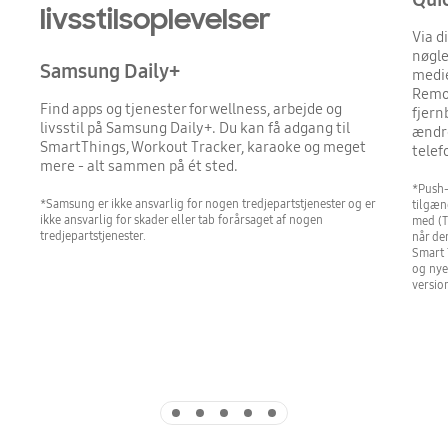
livsstilsoplevelser
Via d
nøgle
Samsung Daily+
medie
Remot
Find apps og tjenester for wellness, arbejde og
fjern
livsstil på Samsung Daily+. Du kan få adgang til
ændre
SmartThings, Workout Tracker, karaoke og meget
telef
mere - alt sammen på ét sted.
*Push-
*Samsung er ikke ansvarlig for nogen tredjepartstjenester og er
tilgæn
ikke ansvarlig for skader eller tab forårsaget af nogen
med (T
tredjepartstjenester.
når de
Smart 
og nye
version
Indicator 1
Indicator 2
Indicator 3
Indicator 4
Indicator 5